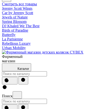
Смотреть все товары
Jeremy Scott Wings
Car by Jeremy Scott
Jewels of Nature
Spring Blossom
DJ Khaled We The Best
Birds of Paradise
Butterfly
La Parisienne
Rebellious Luxury
Urban Mobility
Фирменный
магазин
Каталог
Поиск