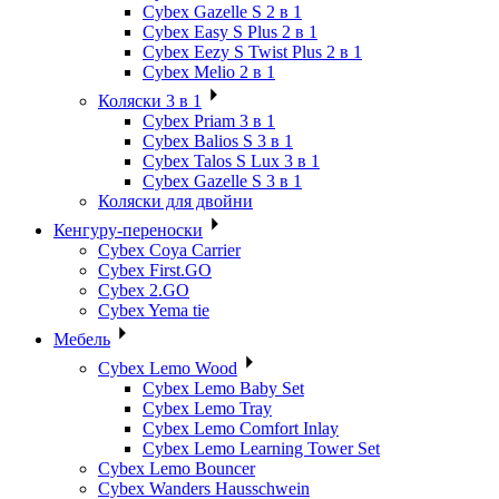
Cybex Gazelle S 2 в 1
Cybex Easy S Plus 2 в 1
Cybex Eezy S Twist Plus 2 в 1
Cybex Melio 2 в 1
Коляски 3 в 1
Cybex Priam 3 в 1
Cybex Balios S 3 в 1
Cybex Talos S Lux 3 в 1
Cybex Gazelle S 3 в 1
Коляски для двойни
Кенгуру-переноски
Cybex Coya Carrier
Cybex First.GO
Cybex 2.GO
Cybex Yema tie
Мебель
Cybex Lemo Wood
Cybex Lemo Baby Set
Cybex Lemo Tray
Cybex Lemo Comfort Inlay
Cybex Lemo Learning Tower Set
Cybex Lemo Bouncer
Cybex Wanders Hausschwein