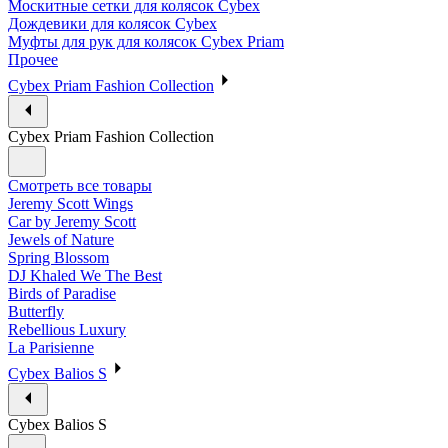
Москитные сетки для колясок Cybex
Дождевики для колясок Cybex
Муфты для рук для колясок Cybex Priam
Прочее
Cybex Priam Fashion Collection
Cybex Priam Fashion Collection
Смотреть все товары
Jeremy Scott Wings
Car by Jeremy Scott
Jewels of Nature
Spring Blossom
DJ Khaled We The Best
Birds of Paradise
Butterfly
Rebellious Luxury
La Parisienne
Cybex Balios S
Cybex Balios S