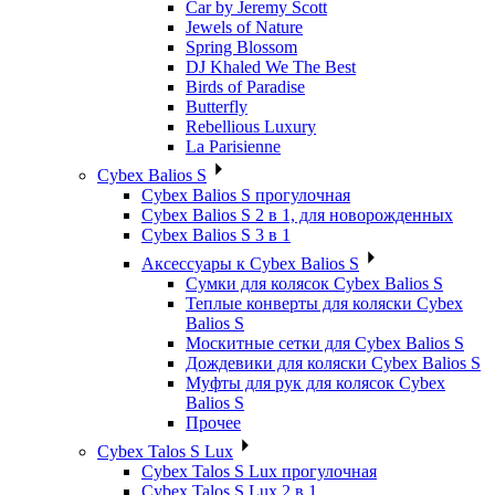
Car by Jeremy Scott
Jewels of Nature
Spring Blossom
DJ Khaled We The Best
Birds of Paradise
Butterfly
Rebellious Luxury
La Parisienne
Cybex Balios S
Cybex Balios S прогулочная
Cybex Balios S 2 в 1, для новорожденных
Cybex Balios S 3 в 1
Аксессуары к Cybex Balios S
Сумки для колясок Cybex Balios S
Теплые конверты для коляски Cybex
Balios S
Москитные сетки для Cybex Balios S
Дождевики для коляски Cybex Balios S
Муфты для рук для колясок Cybex
Balios S
Прочее
Cybex Talos S Lux
Cybex Talos S Lux прогулочная
Cybex Talos S Lux 2 в 1