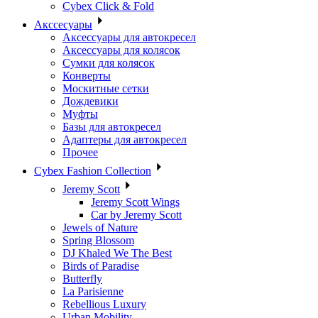
Cybex Click & Fold
Акссесуары
Аксессуары для автокресел
Аксессуары для колясок
Сумки для колясок
Конверты
Москитные сетки
Дождевики
Муфты
Базы для автокресел
Адаптеры для автокресел
Прочее
Cybex Fashion Collection
Jeremy Scott
Jeremy Scott Wings
Car by Jeremy Scott
Jewels of Nature
Spring Blossom
DJ Khaled We The Best
Birds of Paradise
Butterfly
La Parisienne
Rebellious Luxury
Urban Mobility