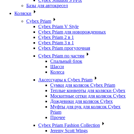
Cybex Solution S i-Fix
Базы для автокресел
Коляски
Cybex Priam
Cybex Priam V Style
Cybex Priam для новорожденных
Cybex Priam 2 в 1
Cybex Priam 3 в 1
Cybex Priam прогулочная
Cybex Priam по частям
Спальный блок
Шасси
Колеса
Аксессуары к Cybex Priam
Сумки для колясок Cybex Priam
Теплые конверты для коляски Cybex
Москитные сетки для колясок Cybex
Дождевики для колясок Cybex
Муфты для рук для колясок Cybex
Priam
Прочее
Cybex Priam Fashion Collection
Jeremy Scott Wings