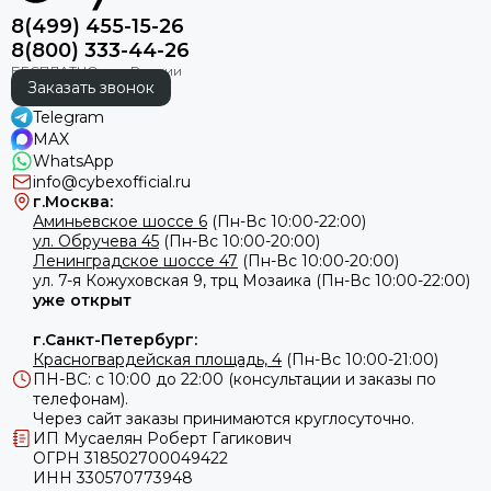
Выгодно купить автокресло Cybex группы
8(499) 455-15-26
1 9 - 18 кг также можно в нашем магазине.
8(800) 333-44-26
Данная группа удерживающих устройств
оснащена следующими опциями:
Заказать звонок
Telegram
Фронтальный столик безопасности регулируется
MAX
одной кнопкой. Обеспечивает безопасность ребенка
WhatsApp
при лобовом столкновении, отводя ударную энергию
info@cybexofficial.ru
г.Москва:
Система защиты от боковых ударов LSP является
Аминьевское шоссе 6
(Пн-Вс 10:00-22:00)
выдвижной (интегрирована внутрь кресла). Поглощает
ул. Обручева 45
(Пн-Вс 10:00-20:00)
порядка 25% ударной энергии
Ленинградское шоссе 47
(Пн-Вс 10:00-20:00)
Чехол автокресла выполнен из дышащих материалов,
ул.
7-я Кожуховская 9, трц Мозаика (Пн-Вс 10:00-22:00)
которые не провоцируют повышенное потоотделение
уже открыт
в жаркую погоду. Конструкция устройства
г.Санкт-Петербург:
обеспечивает оптимальную циркуляцию воздуха
Красногвардейская площадь, 4
(Пн-Вс 10:00-21:00)
Глубокий подголовник гарантирует высокую степень
ПН-ВС: с 10:00 до 22:00 (консультации и заказы по
защиты головы и шейного отдела позвоночника
телефонам).
Уровень наклона спинки регулируется одной рукой
Через сайт заказы принимаются круглосуточно.
ИП Мусаелян Роберт Гагикович
Широкое внутреннее пространство позволяет ребенку
ОГРН 318502700049422
принять комфортное положение тела и не создает
ИНН 330570773948
ощущения скованности