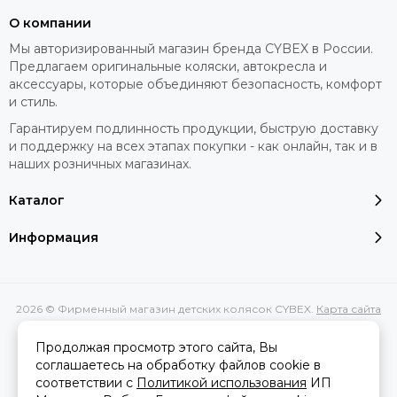
О компании
Мы авторизированный магазин бренда CYBEX в России.
Предлагаем оригинальные коляски, автокресла и
Максимально допустимая нагрузка на удерживающее
аксессуары, которые объединяют безопасность, комфорт
устройство – 18 кг.
и стиль.
Оборудование рассчитано на детей в возрасте от 9
месяцев до 4 лет.
Гарантируем подлинность продукции, быструю доставку
и поддержку на всех этапах покупки - как онлайн, так и в
наших розничных магазинах.
Еще несколько конструктивных
Каталог
преимуществ, которыми отличаются
автокресла Cybex группы 1 9 18 кг:
Информация
Подголовник регулируется в восьми положениях.
Таким образом удерживающее устройство «растет»
вместе с ребенком, адаптируясь под его рост
2026 © Фирменный магазин детских колясок CYBEX.
Карта сайта
Сделано в
MOSK.STUDIO
для платформы
InSales
В отличие от пятиточечных ремней безопасности,
передний защитный столик не сковывает движений
Продолжая просмотр этого сайта, Вы
малыша и не доставляет ему дискомфорта. Кроме того,
соглашаетесь на обработку файлов cookie в
родителям не приходится каждый раз тратить время на
соответствии с
Политикой использования
ИП
Вся представленная на сайте информация, касающаяся