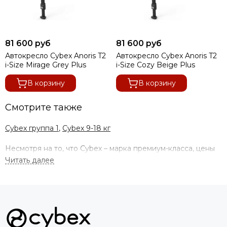
81 600 руб
81 600 руб
Автокресло Cybex Anoris T2
Автокресло Cybex Anoris T2
i-Size Mirage Grey Plus
i-Size Cozy Beige Plus
В корзину
В корзину
Смотрите также
Cybex группа 1
,
Cybex 9-18 кг
Несмотря на то, что Cybex – марка премиум-класса, цены
на коляски, автокресла и другие товары поддерживаются
на демократичном среднерыночном уровне. А если
учесть, что большинство моделей детского оборудования
является многофункциональным и модульным
(например,
коляски 2 в 1 или 3 в 1),
то выгода от покупки становится
еще более явной.