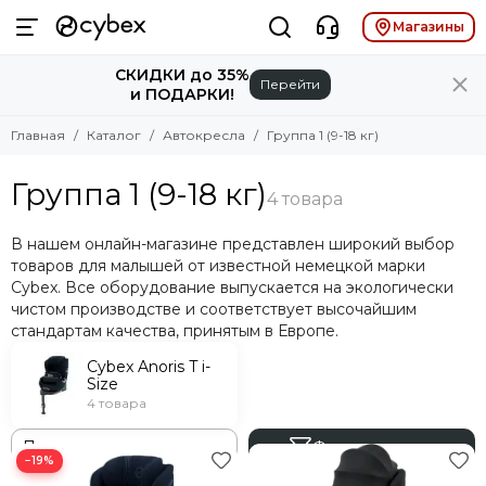
Автокресла
Группа 1 (9-18 кг)
Магазины
СКИДКИ до 35%
Перейти
Смотреть все товары
Смотреть все товары
и ПОДАРКИ!
Группа 0+ (до 13 кг)
Cybex Anoris T i-Size
Главная
Каталог
Автокресла
Группа 1 (9-18 кг)
Группа 0+/1 (до 18 кг)
Группа 1-2-3 (9-36 кг)
Группа 1 (9-18 кг)
Группа 1 (9-18 кг)
Группа 2-3 (15-36 кг)
В нашем онлайн-магазине представлен широкий выбор
Базы для автокресел
товаров для малышей от известной немецкой марки
Cybex. Все оборудование выпускается на экологически
чистом производстве и соответствует высочайшим
стандартам качества, принятым в Европе.
Cybex Anoris T i-
Size
4 товара
Фильтр товаров
−19%