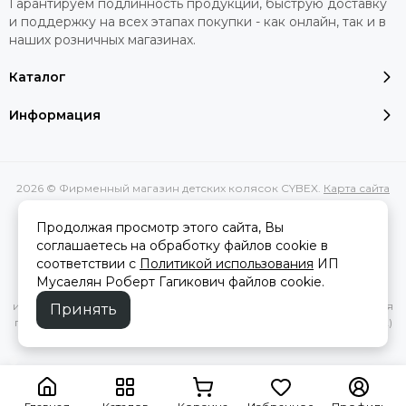
Гарантируем подлинность продукции, быструю доставку
и поддержку на всех этапах покупки - как онлайн, так и в
наших розничных магазинах.
Каталог
Информация
2026 © Фирменный магазин детских колясок CYBEX.
Карта сайта
Сделано в
MOSK.STUDIO
для платформы
InSales
Продолжая просмотр этого сайта, Вы
соглашаетесь на обработку файлов cookie в
соответствии с
Политикой использования
ИП
Вся представленная на сайте информация, касающаяся
Мусаелян Роберт Гагикович файлов cookie.
характеристик, стоимости товаров и услуг, носит
информационный характер и ни при каких условиях не является
Принять
публичной офертой, определяемой положениями Статьи 437(2)
Гражданского кодекса РФ.