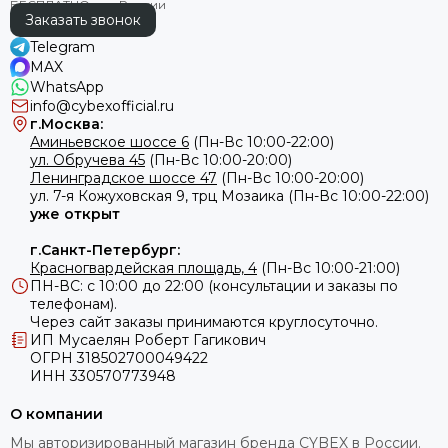
Премиальные материалы
Заказать звонок
Плавный ход на любой дороге
Telegram
Пригодность к круглогодичному использованию
MAX
Легкое складывание
WhatsApp
Инвестиционную долговечность
info@cybexofficial.ru
г.Москва:
Аминьевское шоссе 6
(Пн-Вс 10:00-22:00)
В данной статье мы подробно расскажем о комплектации
ул. Обручева 45
(Пн-Вс 10:00-20:00)
и ключевых характеристиках данной коляски, чтобы вы
Ленинградское шоссе 47
(Пн-Вс 10:00-20:00)
могли принять взвешенное решение и определиться с
ул.
7-я Кожуховская 9, трц Мозаика (Пн-Вс 10:00-22:00)
необходимостью ее покупки.
уже открыт
Начнем с того, что любая модель Cybex Priam IV 3 в 1,
независимо от дизайна, представляет собой
полностью
г.Санкт-Петербург:
укомплектованную систему, готовую к
Красногвардейская площадь, 4
(Пн-Вс 10:00-21:00)
использованию с первых дней жизни ребенка
и
ПН-ВС: с 10:00 до 22:00 (консультации и заказы по
телефонам).
адаптирующуюся к его развитию.
Купив данную
Через сайт заказы принимаются круглосуточно.
коляску, вы полностью закроете вопрос с детским
ИП Мусаелян Роберт Гагикович
транспортом, обеспечив своего малыша полноценной
ОГРН 318502700049422
прогулочной системой вплоть до возраста 4–5 лет (или до
ИНН 330570773948
тех пор, пока его вес не достигнет 22 кг).
Несущая конструкция, основа всей системы — шасси
О компании
Priam IV, выполненное из авиационной стали. Данный
Мы авторизированный магазин бренда CYBEX в России.
материал обеспечивает повышенную прочность коляски,