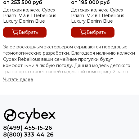
от 253 500 руб
от 195 000 руб
Детская коляска Cybex
Детская коляска Cybex
Priam IV 3 в 1 Rebellious
Priam IV 2 в 1 Rebellious
Luxury Denim Blue
Luxury Denim Blue
Выбрать
Выбрать
За ее роскошным экстерьером скрываются передовые
технологические разработки. Благодаря наличию коляски
Cybex Rebellious ваши семейные прогулки будут
комфортными в любую погоду. Данная модель детского
транспорта станет вашей надежной помощницей как в
ежедневных променадах у дома, так и в поездках на
дальние расстояния.
Цена на Cybex Rebellious 3 в 1 вполне
оправдана, поскольку эта дизайнерская
коляска объединяет:
Модульную универсальность
8(499) 455-15-26
Передовые инженерные разработки
8(800) 333-44-26