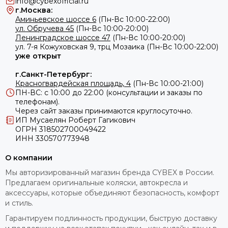
info@cybexofficial.ru
г.Москва:
Canary Yellow - желтый
Аминьевское шоссе 6
(Пн-Вс 10:00-22:00)
ул. Обручева 45
(Пн-Вс 10:00-20:00)
Outback Green - зеленый
Ленинградское шоссе 47
(Пн-Вс 10:00-20:00)
Porcelaine White - белый
ул.
7-я Кожуховская 9, трц Мозаика (Пн-Вс 10:00-22:00)
уже открыт
Twilight Blue - синий
Infinity Black - черный
г.Санкт-Петербург:
Storm Grey - серый
Красногвардейская площадь, 4
(Пн-Вс 10:00-21:00)
ПН-ВС: с 10:00 до 22:00 (консультации и заказы по
телефонам).
Главная уникальность системы Cybex Lemo вместе с
Через сайт заказы принимаются круглосуточно.
модулем Baby Set заключается в концепции 3-в-1, которая
ИП Мусаелян Роберт Гагикович
охватывает все этапы взросления ребенка. Эта философия
ОГРН 318502700049422
делает покупку стульчика долгосрочной инвестицией.
ИНН 330570773948
Возможности использования
Cybex Lemo:
О компании
Мебель для новорожденного (в возрасте от 0 до 6
Мы авторизированный магазин бренда CYBEX в России.
мес.). Вместе с дополнительным шезлонгом стул
Предлагаем оригинальные коляски, автокресла и
превращается в уютное кресло-качалку. Вы можете
аксессуары, которые объединяют безопасность, комфорт
находиться рядом с малышом на кухне, пока готовите,
и стиль.
держа его в поле зрения.
Высокий стул для кормления (в возрасте от 6 мес.
Гарантируем подлинность продукции, быструю доставку
до 4 лет).
На этом этапе и используется модуль Baby