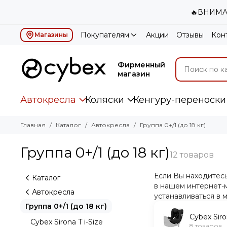
🔥ВНИМАН
Покупателям
Акции
Отзывы
Кон
Магазины
Фирменный
магазин
Автокресла
Коляски
Кенгуру-переноски
Главная
Каталог
Автокресла
Группа 0+/1 (до 18 кг)
Группа 0+/1 (до 18 кг)
Если Вы находитес
Каталог
в нашем интернет-м
Автокресла
устанавливаться в 
Группа 0+/1 (до 18 кг)
Cybex Siro
Cybex Sirona T i-Size
8 товаров