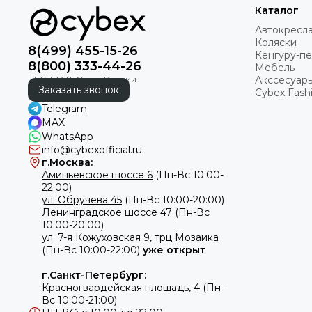
Каталог
Автокресл
Коляски
8(499) 455-15-26
Кенгуру-п
8(800) 333-44-26
Мебель
Акссесуар
Заказать звонок
Cybex Fashi
Telegram
MAX
WhatsApp
info@cybexofficial.ru
г.Москва:
Аминьевское шоссе 6
(Пн-Вс 10:00-
22:00)
ул. Обручева 45
(Пн-Вс 10:00-20:00)
Ленинградское шоссе 47
(Пн-Вс
10:00-20:00)
ул.
7-я Кожуховская 9, трц Мозаика
(Пн-Вс 10:00-22:00)
уже открыт
г.Санкт-Петербург:
Красногвардейская площадь, 4
(Пн-
Вс 10:00-21:00)