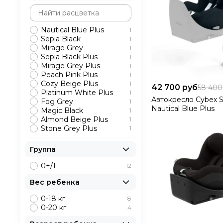
Nautical Blue Plus
1
Sepia Black
1
Mirage Grey
1
Sepia Black Plus
1
Mirage Grey Plus
1
Peach Pink Plus
1
Cozy Beige Plus
1
42 700 руб
58 400
Platinum White Plus
1
Автокресло Cybex Si
Fog Grey
1
Nautical Blue Plus
Magic Black
1
Almond Beige Plus
1
Stone Grey Plus
1
Группа
0+/1
12
Вес ребенка
0-18 кг
8
0-20 кг
4