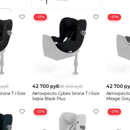
−27%
−27%
42 700 руб
42 700 р
 руб
58 400 руб
rona T i-Size
Автокресло Cybex Sirona T i-Size
Автокресло 
Sepia Black Plus
Mirage Grey
−27%
−27%