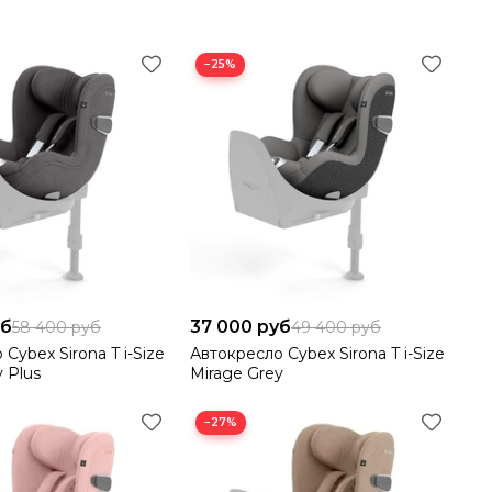
−25%
уб
37 000 руб
58 400 руб
49 400 руб
Cybex Sirona T i-Size
Автокресло Cybex Sirona T i-Size
 Plus
Mirage Grey
−27%