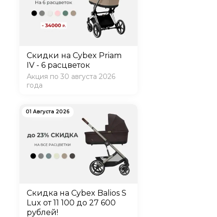
принять максима
автокресло в пе
Благодаря центр
достаточно прос
из автокресла, 
Скидки на Cybex Priam
мягкие накладк
IV - 6 расцветок
Акция по 30 августа 2026
Любимое многи
года
Регулировка вну
производитель п
01 Августа 2026
В комплектацию 
устройство вне 
Съемный чехол о
стирки
Максимально допуст
Доставка автокресл
Скидка на Cybex Balios S
Lux от 11 100 до 27 600
рублей!