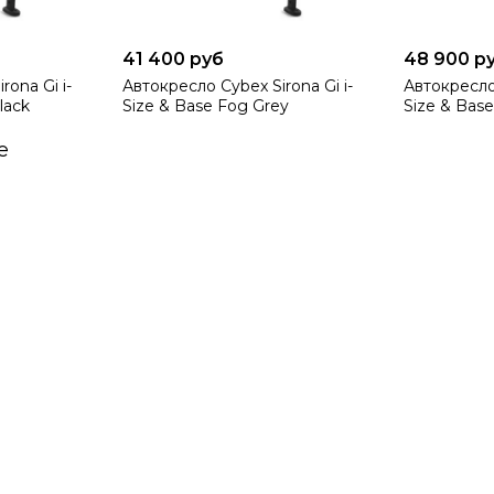
41 400 руб
48 900 р
rona Gi i-
Автокресло Cybex Sirona Gi i-
Автокресло 
lack
Size & Base Fog Grey
Size & Base
е
оборудования изготовлен из пластика повышенной прочност
ючен вкладыш анатомической формы, предназначенный для кр
 9 месяцев, вкладыш можно убрать. Тогда сиденье станет б
аже в многослойной зимней одежде или в плотном конверт
есло Cybex 0 – 18 стоит и из-за его удобств
о мамах и папах – и предусмотрел следующи
ользовать устройство не только в машине, но и вне ее – в к
енца, а также для организации его сна на балконе. Анатоми