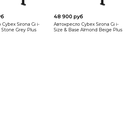
уб
48 900 руб
Cybex Sirona Gi i-
Автокресло Cybex Sirona Gi i-
 Stone Grey Plus
Size & Base Almond Beige Plus
и, поглощающего и уводящего ударную энергию.
охотных пассажиров ростом от 45 см. После того, как
олее просторным – и в него без проблем поместится
е.
а для родителей. Производитель
е опции:
ачестве компактной переноски или люльки для
ческая форма корпуса
(округлая)
позволит ребенку