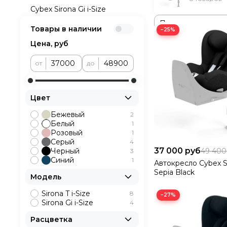
Cybex Sirona Gi i-Size
Товары в наличии
−25%
Цена, руб
от
до
Цвет
Бежевый
2
Белый
1
Розовый
1
Серый
4
37 000 руб
Черный
49 400
3
Синий
1
Автокресло Cybex Si
Sepia Black
Модель
Sirona T i-Size
8
−27%
Sirona Gi i-Size
4
Расцветка