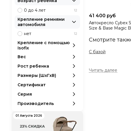
Возраст ребенка
0 до 4 лет
12
41 400 руб
Крепление ремнями
Автокресло Cybex Si
автомобиля
Size & Base Magic B
нет
12
Смотрите такж
Крепление с помощью
Isofix
С базой
Вес
Рост ребенка
Каркас защитного 
Размеры (ШxГxВ)
В комплектацию вкл
Сертификат
ребенку исполнится
подросший малыш д
Серия
Производитель
Купить автокр
позаботился 
01 Августа 2026
Возможность исп
укачивания млад