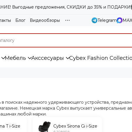
ИЕ! Выгодные предложения, СКИДКИ до 35% и ПОДАРКИ!
такты
Блог
Видеообзоры
Telegram
MA
Мебель
Акссесуары
Cybex Fashion Collecti
ь в поисках надежного удерживающего устройства, предназн
агазине. Немецкая марка Cybex выпускает универсальные авт
машинах любой марки.
na T i-Size
Cybex Sirona Gi i-Size
4 товара