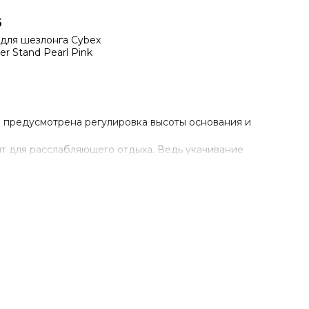
б
для шезлонга Cybex
r Stand Pearl Pink
 предусмотрена регулировка высоты основания и
т для расслабляющего отдыха. Ведь укачивание
-х лет. При желании шезлонг можно сочетать с
м индивидуальных потребностей. Максимально
мически правильным сидением. Для работы механизма
 ребенка. Для обеспечения безопасности используется