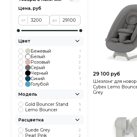
Цена, руб
от
до
Цвет
Бежевый
1
Белый
2
Розовый
2
Серый
2
Черный
2
29 100 руб
Синий
1
Шезлонг для ново
Голубой
1
Cybex Lemo Bounce
Grey
Модель
Gold Bouncer Stand
5
Lemo Bouncer
5
Расцветка
Suede Grey
2
Pearl Pink
2