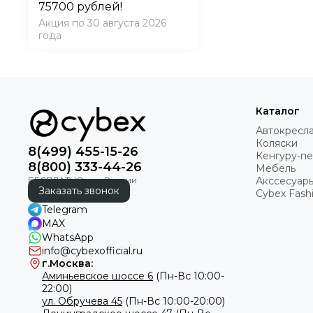
75700 рублей!
В комплектации 
Акция по 30 августа 2026
Простота сборки
года
Наличие системы
Возможность комби
К плюсам шезлонга
мобильного переме
Каталог
При желании можно
Автокресл
характеристик. На
Коляски
8(499) 455-15-26
Кенгуру-п
8(800) 333-44-26
Мебель
Акссесуар
Заказать звонок
Cybex Fashi
Telegram
MAX
WhatsApp
info@cybexofficial.ru
г.Москва:
Аминьевское шоссе 6
(Пн-Вс 10:00-
22:00)
ул. Обручева 45
(Пн-Вс 10:00-20:00)