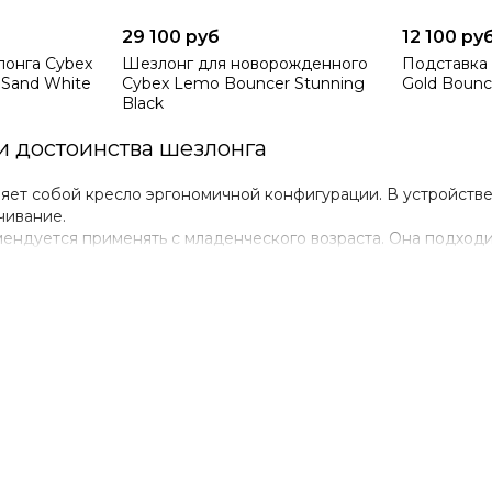
29 100 руб
12 100 ру
лонга Cybex
Шезлонг для новорожденного
Подставка 
 Sand White
Cybex Lemo Bouncer Stunning
Gold Bounce
Black
и достоинства шезлонга
яет собой кресло эргономичной конфигурации. В устройстве
чивание.
ендуется применять с младенческого возраста. Она подходи
ающим эффектом. Прочный предмет мебели используется до 3
мления и подвигать к столу.
 сайта можно выбрать и купить Cybex Lemo Bouncer с учето
 на шезлонг достигает 15 кг. Конструкция отличается анато
буются батарейки. Система функционирует за счет движения
ок с замком. При необходимости меняется наклон сидения.
 следующими плюсами:
о чехла, который можно постирать.
умные покачивания.
аются благотворным влиянием на развитие малыша.