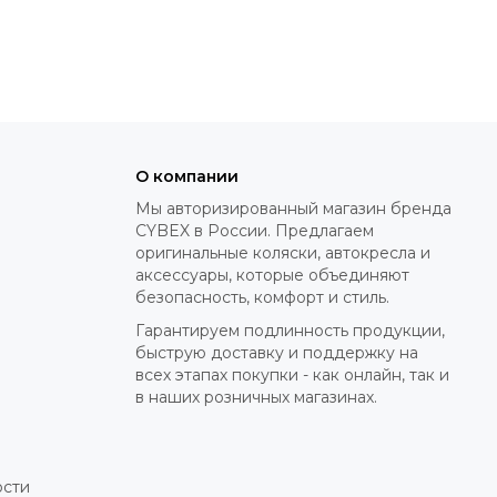
цию повыше для более удобного общения с малышом.
добно при переноске. Конструкция предназначена для
аходится под присмотром.
О компании
ет своей функциональностью и наличием важных
Мы авторизированный магазин бренда
ашем каталоге.
CYBEX в России. Предлагаем
оригинальные коляски, автокресла и
аксессуары, которые объединяют
безопасность, комфорт и стиль.
Гарантируем подлинность продукции,
быструю доставку и поддержку на
всех этапах покупки - как онлайн, так и
в наших розничных магазинах.
ости