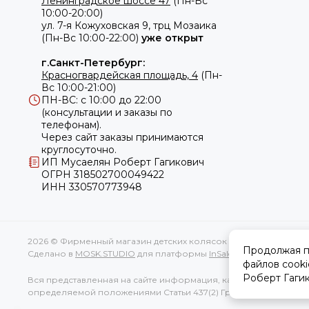
Ленинградское шоссе 47
(Пн-Вс
10:00-20:00)
ул.
7-я Кожуховская 9, трц Мозаика
(Пн-Вс 10:00-22:00)
уже открыт
г.Санкт-Петербург:
Красногвардейская площадь, 4
(Пн-
Вс 10:00-21:00)
ПН-ВС: с 10:00 до 22:00
(консультации и заказы по
телефонам).
Через сайт заказы принимаются
круглосуточно.
ИП Мусаелян Роберт Гагикович
ОГРН 318502700049422
ИНН 330570773948
2026 © Фирменный магазин детских колясок CYBEX.
Карта сайт
Продолжая пр
Сделано в
MOSK.STUDIO
для платформы
InSales
файлов cooki
Роберт Гагик
Вся представленная на сайте информация, касающаяся характе
определяемой положениями Статьи 437(2) Гражданского коде