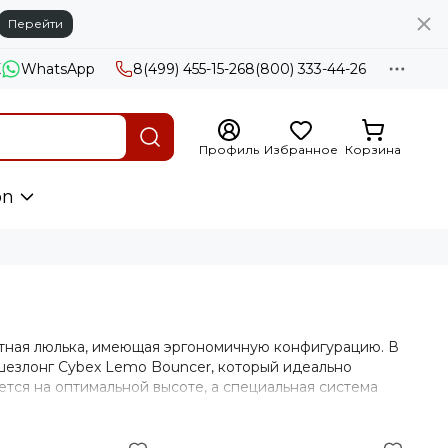
Перейти
X
WhatsApp
8(499) 455-15-26
8(800) 333-44-26
Профиль
Избранное
Корзина
on
тная люлька, имеющая эргономичную конфигурацию. В
шезлонг Cybex Lemo Bouncer, который идеально
ется на оптимальной высоте, а специальная система