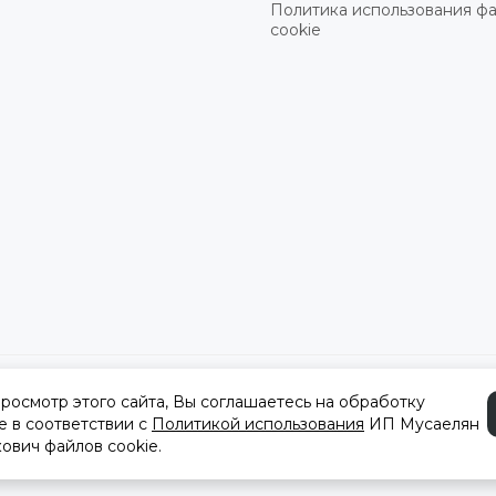
Политика использования ф
cookie
а
осмотр этого сайта, Вы соглашаетесь на обработку
e в соответствии с
Политикой использования
ИП Мусаелян
ович файлов cookie.
ристик, стоимости товаров и услуг, носит информационный характе
кса РФ.