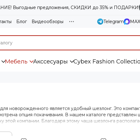
ИЕ! Выгодные предложения, СКИДКИ до 35% и ПОДАРКИ!
такты
Блог
Видеообзоры
Telegram
MA
Мебель
Акссесуары
Cybex Fashion Collecti
для новорожденного является удобный шезлонг. Это компак
мотрена опция покачивания. В нашем каталоге представлен 
ку этой компании. Благодаря этому чаша шезлонга располага
ет падения. Такой вариант используют даже с 3-х лет.