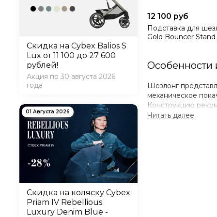
12 100 руб
Подставка для шез
Gold Bouncer Stand
Скидка на Cybex Balios S
Lux от 11 100 до 27 600
Особенности 
рублей!
Акция по 30 августа 2026
года
Шезлонг представл
механическое пока
Конструкцию реком
01 Августа 2026
обладает успокаив
стульчиком для кор
В каталоге нашего
возможная нагрузка
укачивания не тре
специальный ремеш
Шезлонг обладает
Наличие съемног
Скидка на коляску Cybex
Priam IV Rebellious
Плавные и бесш
Luxury Denim Blue -
Колебания отлич