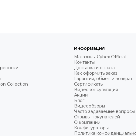
предусмотрены низкие ножки.
.
 защиты от опрокидывания.
нации шезлонга со стульчиком позволяет ставить конструк
 стоит отнести компактные размеры и небольшой вес, что у
щения ребенка по дому. Благодаря этому ребенок всегда н
Информация
 сменить положение или наклон сидения. Шезлонг привлека
а
Магазины Cybex Official
дежную колыбель с опцией укачивания можно приобрести в н
Контакты
ереноски
Доставка и оплата
Как оформить заказ
ы
Гарантия, обмен и возврат
on Collection
Сертификаты
Видеоконсультация
Акции
Блог
Видеообзоры
Часто задаваемые вопросы
Отзывы покупателей
О компании
Конфигураторы
Политика конфиденциальн