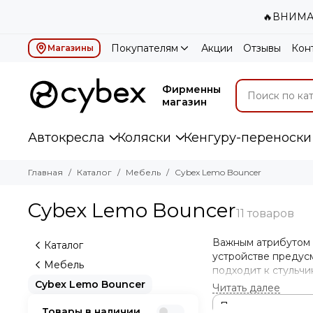
🔥ВНИМАН
Покупателям
Акции
Отзывы
Кон
Магазины
Фирменный
магазин
Автокресла
Коляски
Кенгуру-переноски
Главная
Каталог
Мебель
Cybex Lemo Bouncer
Cybex Lemo Bouncer
Важным атрибутом 
Каталог
устройстве предус
Мебель
подходит к стульчи
Cybex Lemo Bouncer
защиты предотвраща
Товары в наличии