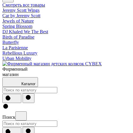
Смотреть все товары
Jeremy Scott Wings
Car by Jeremy Scott
Jewels of Nature
Spring Blossom
DJ Khaled We The Best
Birds of Paradise
Butterfly
La Parisienne
Rebellious Luxury
Urban Mobility
Фирменный
магазин
Каталог
Поиск