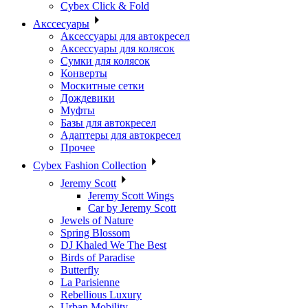
Cybex Click & Fold
Акссесуары
Аксессуары для автокресел
Аксессуары для колясок
Сумки для колясок
Конверты
Москитные сетки
Дождевики
Муфты
Базы для автокресел
Адаптеры для автокресел
Прочее
Cybex Fashion Collection
Jeremy Scott
Jeremy Scott Wings
Car by Jeremy Scott
Jewels of Nature
Spring Blossom
DJ Khaled We The Best
Birds of Paradise
Butterfly
La Parisienne
Rebellious Luxury
Urban Mobility