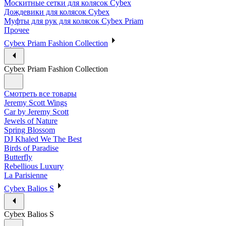
Москитные сетки для колясок Cybex
Дождевики для колясок Cybex
Муфты для рук для колясок Cybex Priam
Прочее
Cybex Priam Fashion Collection
Cybex Priam Fashion Collection
Смотреть все товары
Jeremy Scott Wings
Car by Jeremy Scott
Jewels of Nature
Spring Blossom
DJ Khaled We The Best
Birds of Paradise
Butterfly
Rebellious Luxury
La Parisienne
Cybex Balios S
Cybex Balios S