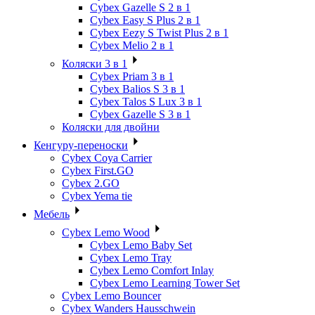
Cybex Gazelle S 2 в 1
Cybex Easy S Plus 2 в 1
Cybex Eezy S Twist Plus 2 в 1
Cybex Melio 2 в 1
Коляски 3 в 1
Cybex Priam 3 в 1
Cybex Balios S 3 в 1
Cybex Talos S Lux 3 в 1
Cybex Gazelle S 3 в 1
Коляски для двойни
Кенгуру-переноски
Cybex Coya Carrier
Cybex First.GO
Cybex 2.GO
Cybex Yema tie
Мебель
Cybex Lemo Wood
Cybex Lemo Baby Set
Cybex Lemo Tray
Cybex Lemo Comfort Inlay
Cybex Lemo Learning Tower Set
Cybex Lemo Bouncer
Cybex Wanders Hausschwein