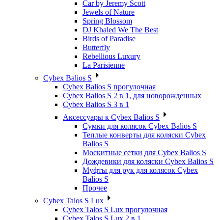
Car by Jeremy Scott
Jewels of Nature
Spring Blossom
DJ Khaled We The Best
Birds of Paradise
Butterfly
Rebellious Luxury
La Parisienne
Cybex Balios S
Cybex Balios S прогулочная
Cybex Balios S 2 в 1, для новорожденных
Cybex Balios S 3 в 1
Аксессуары к Cybex Balios S
Сумки для колясок Cybex Balios S
Теплые конверты для коляски Cybex
Balios S
Москитные сетки для Cybex Balios S
Дождевики для коляски Cybex Balios S
Муфты для рук для колясок Cybex
Balios S
Прочее
Cybex Talos S Lux
Cybex Talos S Lux прогулочная
Cybex Talos S Lux 2 в 1