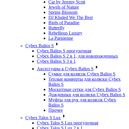
Car by Jeremy Scott
Jewels of Nature
Spring Blossom
DJ Khaled We The Best
Birds of Paradise
Butterfly
Rebellious Luxury
La Parisienne
Cybex Balios S
Cybex Balios S прогулочная
Cybex Balios S 2 в 1, для новорожденных
Cybex Balios S 3 в 1
Аксессуары к Cybex Balios S
Сумки для колясок Cybex Balios S
Теплые конверты для коляски Cybex
Balios S
Москитные сетки для Cybex Balios S
Дождевики для коляски Cybex Balios S
Муфты для рук для колясок Cybex
Balios S
Прочее
Cybex Talos S Lux
Cybex Talos S Lux прогулочная
Cybex Talos S Lux 2 в 1