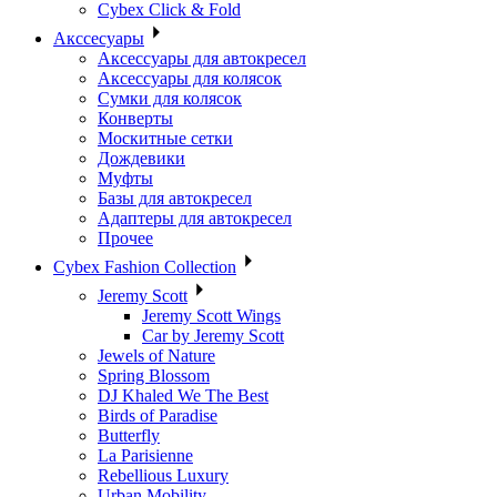
Cybex Click & Fold
Акссесуары
Аксессуары для автокресел
Аксессуары для колясок
Сумки для колясок
Конверты
Москитные сетки
Дождевики
Муфты
Базы для автокресел
Адаптеры для автокресел
Прочее
Cybex Fashion Collection
Jeremy Scott
Jeremy Scott Wings
Car by Jeremy Scott
Jewels of Nature
Spring Blossom
DJ Khaled We The Best
Birds of Paradise
Butterfly
La Parisienne
Rebellious Luxury
Urban Mobility