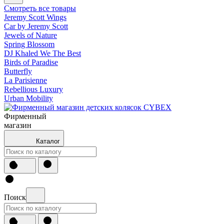
Смотреть все товары
Jeremy Scott Wings
Car by Jeremy Scott
Jewels of Nature
Spring Blossom
DJ Khaled We The Best
Birds of Paradise
Butterfly
La Parisienne
Rebellious Luxury
Urban Mobility
Фирменный
магазин
Каталог
Поиск