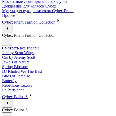
Москитные сетки для колясок Cybex
Дождевики для колясок Cybex
Муфты для рук для колясок Cybex Priam
Прочее
Cybex Priam Fashion Collection
Cybex Priam Fashion Collection
Смотреть все товары
Jeremy Scott Wings
Car by Jeremy Scott
Jewels of Nature
Spring Blossom
DJ Khaled We The Best
Birds of Paradise
Butterfly
Rebellious Luxury
La Parisienne
Cybex Balios S
Cybex Balios S