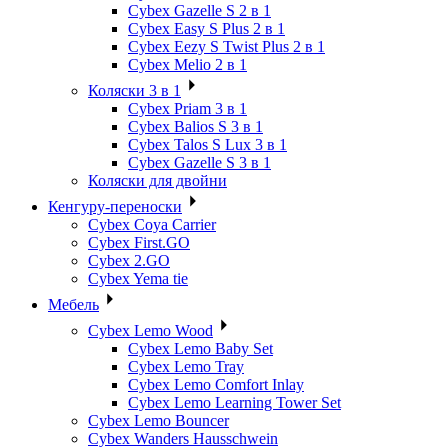
Cybex Gazelle S 2 в 1
Cybex Easy S Plus 2 в 1
Cybex Eezy S Twist Plus 2 в 1
Cybex Melio 2 в 1
Коляски 3 в 1
Cybex Priam 3 в 1
Cybex Balios S 3 в 1
Cybex Talos S Lux 3 в 1
Cybex Gazelle S 3 в 1
Коляски для двойни
Кенгуру-переноски
Cybex Coya Carrier
Cybex First.GO
Cybex 2.GO
Cybex Yema tie
Мебель
Cybex Lemo Wood
Cybex Lemo Baby Set
Cybex Lemo Tray
Cybex Lemo Comfort Inlay
Cybex Lemo Learning Tower Set
Cybex Lemo Bouncer
Cybex Wanders Hausschwein