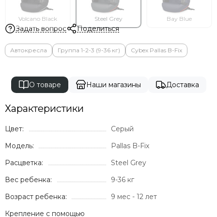
Volcano Black
Steel Grey
Bay Blue
Задать вопрос
Поделиться
Автокресла
Группа 1-2-3 (9-36 кг)
Cybex Pallas B-Fix
О товаре
Наши магазины
Доставка
Характеристики
Цвет:
Серый
Модель:
Pallas B-Fix
Расцветка:
Steel Grey
Вес ребенка:
9-36 кг
Возраст ребенка:
9 мес - 12 лет
Крепление с помощью