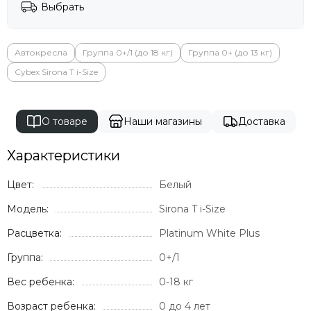
Выбрать
Автокресла
Группа 0+/1 (до 18 кг)
Группа 0+ (до 13 кг)
Cybex Sirona T i-Size
О товаре
Наши магазины
Доставка
Характеристики
Цвет:
Белый
Модель:
Sirona T i-Size
Расцветка:
Platinum White Plus
Группа:
0+/1
Вес ребенка:
0-18 кг
Возраст ребенка:
0 до 4 лет