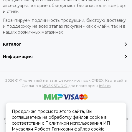
аксессуары, которые объединяют безопасность, комфорт
и стиль.
Гарантируем подлинность продукции, быструю доставку
и поддержку на всех этапах покупки - как онлайн, так и в
наших розничных магазинах.
Каталог
Информация
2026 © Фирменный магазин детских колясок CYBEX.
Карта сайта
Сделано в
MOSK.STUDIO
для платформы
InSales
Вся представленная на сайте информация, касающаяся
Продолжая просмотр этого сайта, Вы
характеристик, стоимости товаров и услуг, носит
соглашаетесь на обработку файлов cookie в
информационный характер и ни при каких условиях не является
соответствии с
Политикой использования
ИП
публичной офертой, определяемой положениями Статьи 437(2)
Мусаелян Роберт Гагикович файлов cookie.
Гражданского кодекса РФ.