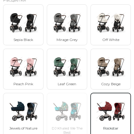
Расцветки
Sepia Black
Mirage Grey
Off White
Peach Pink
Leaf Green
Cozy Beige
Jewels of Nature
DJ Khaled We The
Rockstar
Best