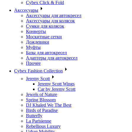
Cybex Click & Fold
Акссесуары
Аксессуары для автокресел
Аксессуары для колясок
Сумки для колясок
Конверты
Москитные сетки
Дождевики
Муфты
Базы для автокресел
Адаптеры для автокресел
Прочее
Cybex Fashion Collection
Jeremy Scott
Jeremy Scott Wings
Car by Jeremy Scott
Jewels of Nature
Spring Blossom
DJ Khaled We The Best
Birds of Paradise
Butterfly
La Parisienne
Rebellious Luxury
Urban Mobility