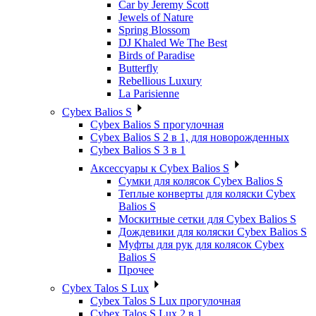
Car by Jeremy Scott
Jewels of Nature
Spring Blossom
DJ Khaled We The Best
Birds of Paradise
Butterfly
Rebellious Luxury
La Parisienne
Cybex Balios S
Cybex Balios S прогулочная
Cybex Balios S 2 в 1, для новорожденных
Cybex Balios S 3 в 1
Аксессуары к Cybex Balios S
Сумки для колясок Cybex Balios S
Теплые конверты для коляски Cybex
Balios S
Москитные сетки для Cybex Balios S
Дождевики для коляски Cybex Balios S
Муфты для рук для колясок Cybex
Balios S
Прочее
Cybex Talos S Lux
Cybex Talos S Lux прогулочная
Cybex Talos S Lux 2 в 1