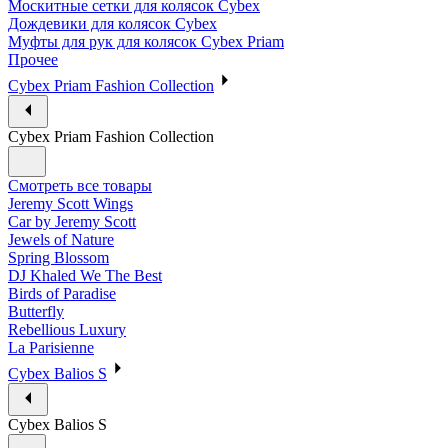
Москитные сетки для колясок Cybex
Дождевики для колясок Cybex
Муфты для рук для колясок Cybex Priam
Прочее
Cybex Priam Fashion Collection
Cybex Priam Fashion Collection
Смотреть все товары
Jeremy Scott Wings
Car by Jeremy Scott
Jewels of Nature
Spring Blossom
DJ Khaled We The Best
Birds of Paradise
Butterfly
Rebellious Luxury
La Parisienne
Cybex Balios S
Cybex Balios S