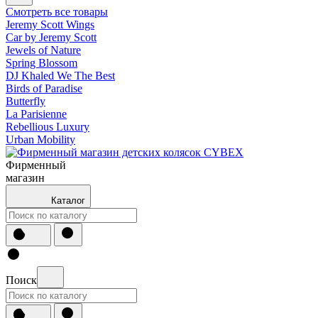
Смотреть все товары
Jeremy Scott Wings
Car by Jeremy Scott
Jewels of Nature
Spring Blossom
DJ Khaled We The Best
Birds of Paradise
Butterfly
La Parisienne
Rebellious Luxury
Urban Mobility
Фирменный
магазин
Каталог
Поиск