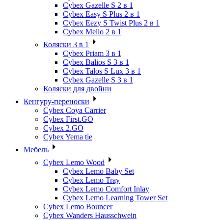
Cybex Gazelle S 2 в 1
Cybex Easy S Plus 2 в 1
Cybex Eezy S Twist Plus 2 в 1
Cybex Melio 2 в 1
Коляски 3 в 1
Cybex Priam 3 в 1
Cybex Balios S 3 в 1
Cybex Talos S Lux 3 в 1
Cybex Gazelle S 3 в 1
Коляски для двойни
Кенгуру-переноски
Cybex Coya Carrier
Cybex First.GO
Cybex 2.GO
Cybex Yema tie
Мебель
Cybex Lemo Wood
Cybex Lemo Baby Set
Cybex Lemo Tray
Cybex Lemo Comfort Inlay
Cybex Lemo Learning Tower Set
Cybex Lemo Bouncer
Cybex Wanders Hausschwein