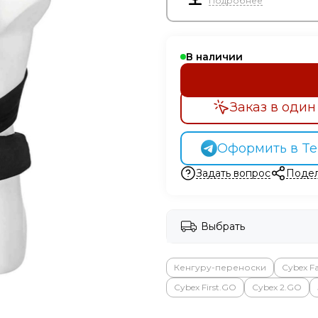
Подробнее
В наличии
Заказ в один
Оформить в Te
Задать вопрос
Подел
Выбрать
Кенгуру-переноски
Cybex Fa
Cybex First.GO
Cybex 2.GO