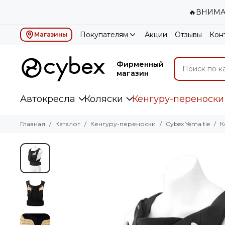
🔥ВНИМАН
Покупателям
Акции
Отзывы
Кон
Магазины
Фирменный
магазин
Автокресла
Коляски
Кенгуру-переноски
Главная
Каталог
Кенгуру-переноски
Cybex Yema tie
К