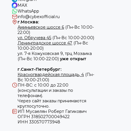
MAX
WhatsApp
info@cybexofficial.ru
г.Москва:
Аминьевское шоссе 6
(Пн-Вс 10:00-
22:00)
ул. Обручева 45
(Пн-Вс 10:00-20:00)
Ленинградское шоссе 47
(Пн-Вс
10:00-20:00)
ул.
7-я Кожуховская 9, трц Мозаика
(Пн-Вс 10:00-22:00)
уже открыт
г.Санкт-Петербург:
Красногвардейская площадь, 4
(Пн-
Вс 10:00-21:00)
ПН-ВС: с 10:00 до 22:00
(консультации и заказы по
телефонам).
Через сайт заказы принимаются
круглосуточно.
ИП Мусаелян Роберт Гагикович
ОГРН 318502700049422
ИНН 330570773948