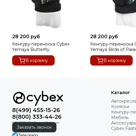
28 200 руб
28 200 руб
Кенгуру-переноска Cybex
Кенгуру-переноска 
Yemaya Butterfly
Yemaya Birds of Para
В корзину
В корзину
Каталог
Автокресл
Коляски
8(499) 455-15-26
Кенгуру-п
8(800) 333-44-26
Мебель
Акссесуар
Заказать звонок
Cybex Fashi
Telegram