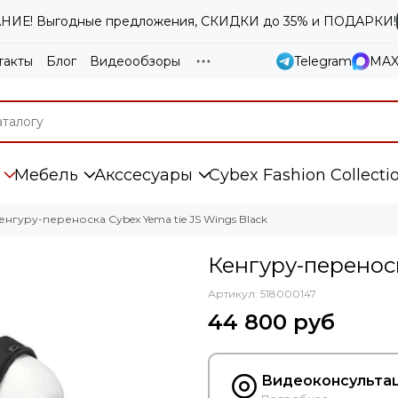
ИЕ! Выгодные предложения, СКИДКИ до 35% и ПОДАРКИ!
такты
Блог
Видеообзоры
Telegram
MA
Мебель
Акссесуары
Cybex Fashion Collecti
енгуру-переноска Cybex Yema tie JS Wings Black
Кенгуру-переноск
Артикул:
518000147
44 800 руб
Видеоконсультац