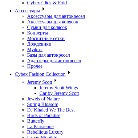
Cybex Click & Fold
Акссесуары
Аксессуары для автокресел
Аксессуары для колясок
Сумки для колясок
Конверты
Москитные сетки
Дождевики
Муфты
Базы для автокресел
Адаптеры для автокресел
Прочее
Cybex Fashion Collection
Jeremy Scott
Jeremy Scott Wings
Car by Jeremy Scott
Jewels of Nature
Spring Blossom
DJ Khaled We The Best
Birds of Paradise
Butterfly
La Parisienne
Rebellious Luxury
Urban Mobility