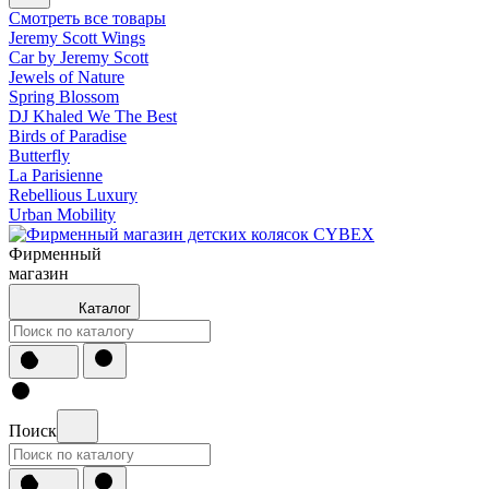
Смотреть все товары
Jeremy Scott Wings
Car by Jeremy Scott
Jewels of Nature
Spring Blossom
DJ Khaled We The Best
Birds of Paradise
Butterfly
La Parisienne
Rebellious Luxury
Urban Mobility
Фирменный
магазин
Каталог
Поиск