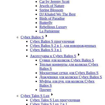
Car by Jeremy Scott
Jewels of Nature
Spring Blossom
DJ Khaled We The Best
Birds of Paradise
Butterfly
Rebellious Luxury
La Parisienne
Cybex Balios S
Cybex Balios S прогулочная
Cybex Balios S 2 в 1, для новорожденных
Cybex Balios S 3 в 1
Аксессуары к Cybex Balios S
Сумки для колясок Cybex Balios S
Теплые конверты для коляски Cybex
Balios S
Москитные сетки для Cybex Balios S
Дождевики для коляски Cybex Balios S
Муфты для рук для колясок Cybex
Balios S
Прочее
Cybex Talos S Lux
Cybex Talos S Lux прогулочная
Cybex Talos S Lux 2 в 1