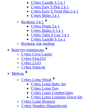
Cybex Gazelle S 2 в 1
Cybex Easy S Plus 2 в 1
Cybex Eezy S Twist Plus 2 в 1
Cybex Melio 2 в 1
Коляски 3 в 1
Cybex Priam 3 в 1
Cybex Balios S 3 в 1
Cybex Talos S Lux 3 в 1
Cybex Gazelle S 3 в 1
Коляски для двойни
Кенгуру-переноски
Cybex Coya Carrier
Cybex First.GO
Cybex 2.GO
Cybex Yema tie
Мебель
Cybex Lemo Wood
Cybex Lemo Baby Set
Cybex Lemo Tray
Cybex Lemo Comfort Inlay
Cybex Lemo Learning Tower Set
Cybex Lemo Bouncer
Cybex Wanders Hausschwein