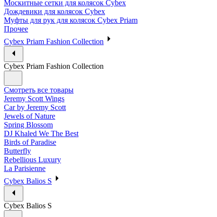
Москитные сетки для колясок Cybex
Дождевики для колясок Cybex
Муфты для рук для колясок Cybex Priam
Прочее
Cybex Priam Fashion Collection
Cybex Priam Fashion Collection
Смотреть все товары
Jeremy Scott Wings
Car by Jeremy Scott
Jewels of Nature
Spring Blossom
DJ Khaled We The Best
Birds of Paradise
Butterfly
Rebellious Luxury
La Parisienne
Cybex Balios S
Cybex Balios S