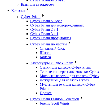
Cybex Solution S i-Fix
Базы для автокресел
Коляски
Cybex Priam
Cybex Priam V Style
Cybex Priam для новорожденных
Cybex Priam 2 в 1
Cybex Priam 3 в 1
Cybex Priam прогулочная
Cybex Priam по частям
Спальный блок
Шасси
Колеса
Аксессуары к Cybex Priam
Сумки для колясок Cybex Priam
Теплые конверты для коляски Cybex
Москитные сетки для колясок Cybex
Дождевики для колясок Cybex
Муфты для рук для колясок Cybex
Priam
Прочее
Cybex Priam Fashion Collection
Jeremy Scott Wings