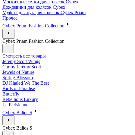
Москитные сетки для колясок Cybex
Дождевики для колясок Cybex
Муфты для рук для колясок Cybex Priam
Прочее
Cybex Priam Fashion Collection
Cybex Priam Fashion Collection
Смотреть все товары
Jeremy Scott Wings
Car by Jeremy Scott
Jewels of Nature
Spring Blossom
DJ Khaled We The Best
Birds of Paradise
Butterfly
Rebellious Luxury
La Parisienne
Cybex Balios S
Cybex Balios S