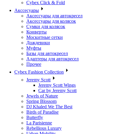
Cybex Click & Fold
Акссесуары
Аксессуары для автокресел
Аксессуары для колясок
Сумки для колясок
Конверты
Москитные сетки
Дождевики
Муфты
Базы для автокресел
Адаптеры для автокресел
Прочее
Cybex Fashion Collection
Jeremy Scott
Jeremy Scott Wings
Car by Jeremy Scott
Jewels of Nature
Spring Blossom
DJ Khaled We The Best
Birds of Paradise
Butterfly
La Parisienne
Rebellious Luxury
Urban Mobility