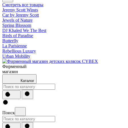
Смотреть все товары
Jeremy Scott Wings
Car by Jeremy Scott
Jewels of Nature
Spring Blossom
DJ Khaled We The Best
Birds of Paradise
Butterfly
La Parisienne
Rebellious Luxury
Urban Mobility
Фирменный
магазин
Каталог
Поиск