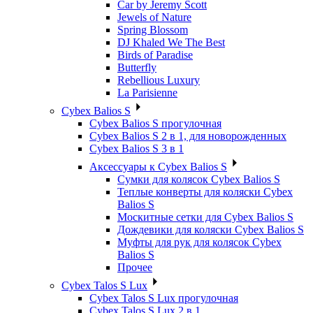
Car by Jeremy Scott
Jewels of Nature
Spring Blossom
DJ Khaled We The Best
Birds of Paradise
Butterfly
Rebellious Luxury
La Parisienne
Cybex Balios S
Cybex Balios S прогулочная
Cybex Balios S 2 в 1, для новорожденных
Cybex Balios S 3 в 1
Аксессуары к Cybex Balios S
Сумки для колясок Cybex Balios S
Теплые конверты для коляски Cybex
Balios S
Москитные сетки для Cybex Balios S
Дождевики для коляски Cybex Balios S
Муфты для рук для колясок Cybex
Balios S
Прочее
Cybex Talos S Lux
Cybex Talos S Lux прогулочная
Cybex Talos S Lux 2 в 1