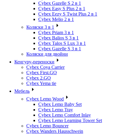
Cybex Gazelle S 2 в 1
Cybex Easy S Plus 2 в 1
Cybex Eezy S Twist Plus 2 в 1
Cybex Melio 2 в 1
Коляски 3 в 1
Cybex Priam 3 в 1
Cybex Balios S 3 в 1
Cybex Talos S Lux 3 в 1
Cybex Gazelle S 3 в 1
Коляски для двойни
Кенгуру-переноски
Cybex Coya Carrier
Cybex First.GO
Cybex 2.GO
Cybex Yema tie
Мебель
Cybex Lemo Wood
Cybex Lemo Baby Set
Cybex Lemo Tray
Cybex Lemo Comfort Inlay
Cybex Lemo Learning Tower Set
Cybex Lemo Bouncer
Cybex Wanders Hausschwein