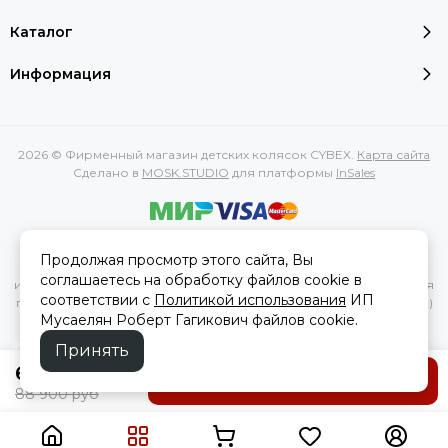
Каталог
Информация
2026 © Фирменный магазин детских колясок CYBEX.
Карта сайта
Сделано в
MOSK.STUDIO
для платформы
InSales
Вся представленная на сайте информация, касающаяся
Продолжая просмотр этого сайта, Вы
характеристик, стоимости товаров и услуг, носит
соглашаетесь на обработку файлов cookie в
информационный характер и ни при каких условиях не является
соответствии с
Политикой использования
ИП
публичной офертой, определяемой положениями Статьи 437(2)
Мусаелян Роберт Гагикович файлов cookie.
Гражданского кодекса РФ.
Принять
64 000 руб
В корзину
88 900 руб