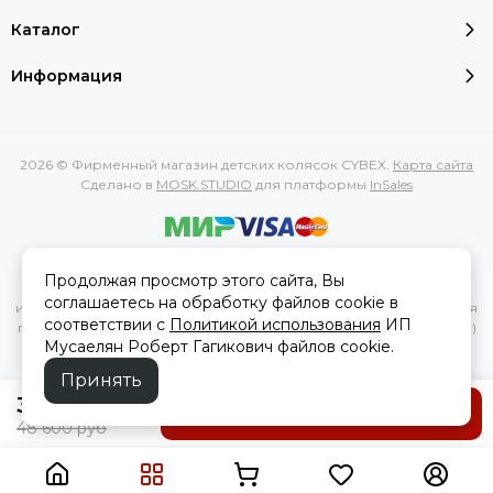
Каталог
Информация
2026 © Фирменный магазин детских колясок CYBEX.
Карта сайта
Сделано в
MOSK.STUDIO
для платформы
InSales
Вся представленная на сайте информация, касающаяся
Продолжая просмотр этого сайта, Вы
характеристик, стоимости товаров и услуг, носит
соглашаетесь на обработку файлов cookie в
информационный характер и ни при каких условиях не является
соответствии с
Политикой использования
ИП
публичной офертой, определяемой положениями Статьи 437(2)
Мусаелян Роберт Гагикович файлов cookie.
Гражданского кодекса РФ.
Принять
39 600 руб
В корзину
48 600 руб