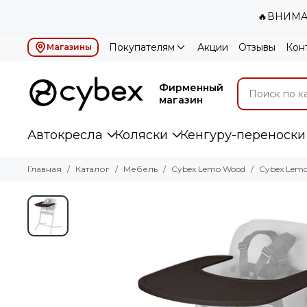
🔥ВНИМАН
Покупателям
Акции
Отзывы
Кон
Магазины
Фирменный
магазин
Автокресла
Коляски
Кенгуру-переноски
Главная
Каталог
Мебель
Cybex Lemo Wood
Cybex Lemo