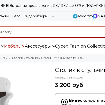
ИЕ! Выгодные предложения, СКИДКИ до 35% и ПОДАРКИ!
такты
Блог
Видеообзоры
Telegram
MA
Мебель
Акссесуары
Cybex Fashion Collecti
 Tray
Столик к стульчику Cybex LEMO Tray Infinity Black
Столик к стульчик
Артикул:
518002017
3 200 руб
Видеоконсультац