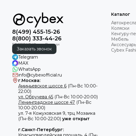
Каталог
Автокресл
Коляски
8(499) 455-15-26
Кенгуру-п
8(800) 333-44-26
Мебель
Акссесуар
Заказать звонок
Cybex Fashi
Telegram
MAX
WhatsApp
info@cybexofficial.ru
г.Москва:
Аминьевское шоссе 6
(Пн-Вс 10:00-
22:00)
ул. Обручева 45
(Пн-Вс 10:00-20:00)
Ленинградское шоссе 47
(Пн-Вс
10:00-20:00)
ул.
7-я Кожуховская 9, трц Мозаика
(Пн-Вс 10:00-22:00)
уже открыт
г.Санкт-Петербург:
Красногвардейская площадь, 4
(Пн-