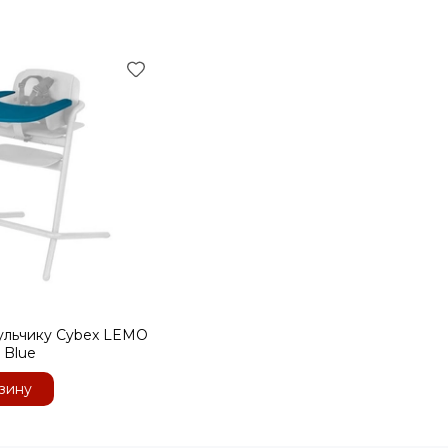
тульчику Cybex LEMO
t Blue
зину