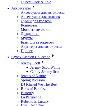
Cybex Click & Fold
Акссесуары
Аксессуары для автокресел
Аксессуары для колясок
Сумки для колясок
Конверты
Москитные сетки
Дождевики
Муфты
Базы для автокресел
Адаптеры для автокресел
Прочее
Cybex Fashion Collection
Jeremy Scott
Jeremy Scott Wings
Car by Jeremy Scott
Jewels of Nature
Spring Blossom
DJ Khaled We The Best
Birds of Paradise
Butterfly
La Parisienne
Rebellious Luxury
Urban Mobility