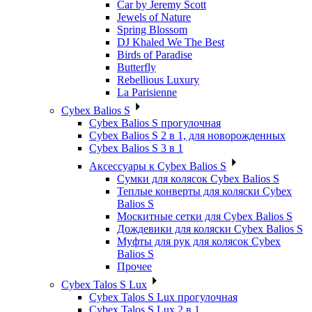
Car by Jeremy Scott
Jewels of Nature
Spring Blossom
DJ Khaled We The Best
Birds of Paradise
Butterfly
Rebellious Luxury
La Parisienne
Cybex Balios S
Cybex Balios S прогулочная
Cybex Balios S 2 в 1, для новорожденных
Cybex Balios S 3 в 1
Аксессуары к Cybex Balios S
Сумки для колясок Cybex Balios S
Теплые конверты для коляски Cybex
Balios S
Москитные сетки для Cybex Balios S
Дождевики для коляски Cybex Balios S
Муфты для рук для колясок Cybex
Balios S
Прочее
Cybex Talos S Lux
Cybex Talos S Lux прогулочная
Cybex Talos S Lux 2 в 1