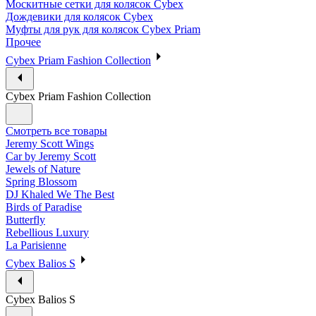
Москитные сетки для колясок Cybex
Дождевики для колясок Cybex
Муфты для рук для колясок Cybex Priam
Прочее
Cybex Priam Fashion Collection
Cybex Priam Fashion Collection
Смотреть все товары
Jeremy Scott Wings
Car by Jeremy Scott
Jewels of Nature
Spring Blossom
DJ Khaled We The Best
Birds of Paradise
Butterfly
Rebellious Luxury
La Parisienne
Cybex Balios S
Cybex Balios S