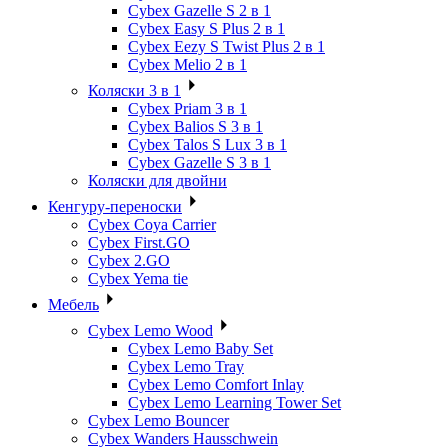
Cybex Gazelle S 2 в 1
Cybex Easy S Plus 2 в 1
Cybex Eezy S Twist Plus 2 в 1
Cybex Melio 2 в 1
Коляски 3 в 1
Cybex Priam 3 в 1
Cybex Balios S 3 в 1
Cybex Talos S Lux 3 в 1
Cybex Gazelle S 3 в 1
Коляски для двойни
Кенгуру-переноски
Cybex Coya Carrier
Cybex First.GO
Cybex 2.GO
Cybex Yema tie
Мебель
Cybex Lemo Wood
Cybex Lemo Baby Set
Cybex Lemo Tray
Cybex Lemo Comfort Inlay
Cybex Lemo Learning Tower Set
Cybex Lemo Bouncer
Cybex Wanders Hausschwein