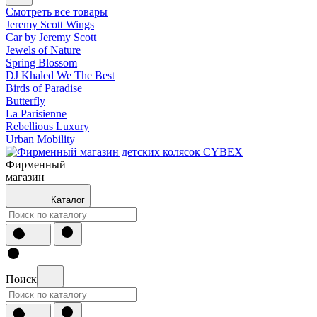
Смотреть все товары
Jeremy Scott Wings
Car by Jeremy Scott
Jewels of Nature
Spring Blossom
DJ Khaled We The Best
Birds of Paradise
Butterfly
La Parisienne
Rebellious Luxury
Urban Mobility
Фирменный
магазин
Каталог
Поиск