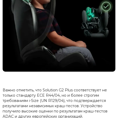
Важно отметить, что Solution G2 Plus соответствует не
только стандарту ECE R44/04, но и более строгим
требованиям i-Size (UN R129/04), что подтверждается
результатами независимых краш-тестов. Устройство
получило высокие оценки по результатам краш-тестов
ADAC и других европейских организаций.