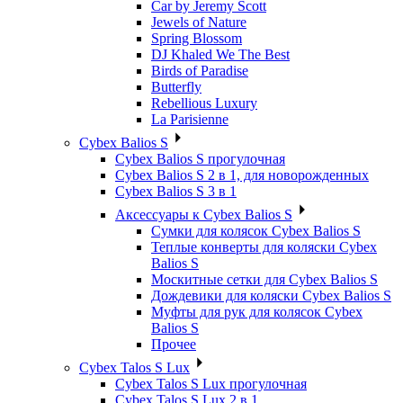
Car by Jeremy Scott
Jewels of Nature
Spring Blossom
DJ Khaled We The Best
Birds of Paradise
Butterfly
Rebellious Luxury
La Parisienne
Cybex Balios S
Cybex Balios S прогулочная
Cybex Balios S 2 в 1, для новорожденных
Cybex Balios S 3 в 1
Аксессуары к Cybex Balios S
Сумки для колясок Cybex Balios S
Теплые конверты для коляски Cybex
Balios S
Москитные сетки для Cybex Balios S
Дождевики для коляски Cybex Balios S
Муфты для рук для колясок Cybex
Balios S
Прочее
Cybex Talos S Lux
Cybex Talos S Lux прогулочная
Cybex Talos S Lux 2 в 1