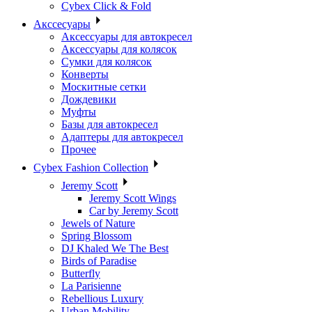
Cybex Click & Fold
Акссесуары
Аксессуары для автокресел
Аксессуары для колясок
Сумки для колясок
Конверты
Москитные сетки
Дождевики
Муфты
Базы для автокресел
Адаптеры для автокресел
Прочее
Cybex Fashion Collection
Jeremy Scott
Jeremy Scott Wings
Car by Jeremy Scott
Jewels of Nature
Spring Blossom
DJ Khaled We The Best
Birds of Paradise
Butterfly
La Parisienne
Rebellious Luxury
Urban Mobility