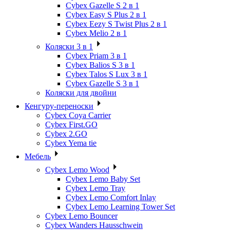
Cybex Gazelle S 2 в 1
Cybex Easy S Plus 2 в 1
Cybex Eezy S Twist Plus 2 в 1
Cybex Melio 2 в 1
Коляски 3 в 1
Cybex Priam 3 в 1
Cybex Balios S 3 в 1
Cybex Talos S Lux 3 в 1
Cybex Gazelle S 3 в 1
Коляски для двойни
Кенгуру-переноски
Cybex Coya Carrier
Cybex First.GO
Cybex 2.GO
Cybex Yema tie
Мебель
Cybex Lemo Wood
Cybex Lemo Baby Set
Cybex Lemo Tray
Cybex Lemo Comfort Inlay
Cybex Lemo Learning Tower Set
Cybex Lemo Bouncer
Cybex Wanders Hausschwein