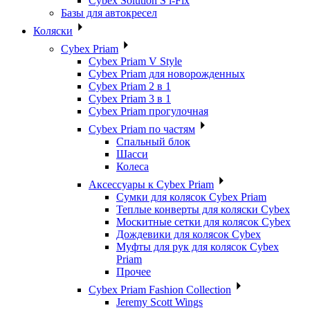
Cybex Solution S i-Fix
Базы для автокресел
Коляски
Cybex Priam
Cybex Priam V Style
Cybex Priam для новорожденных
Cybex Priam 2 в 1
Cybex Priam 3 в 1
Cybex Priam прогулочная
Cybex Priam по частям
Спальный блок
Шасси
Колеса
Аксессуары к Cybex Priam
Сумки для колясок Cybex Priam
Теплые конверты для коляски Cybex
Москитные сетки для колясок Cybex
Дождевики для колясок Cybex
Муфты для рук для колясок Cybex
Priam
Прочее
Cybex Priam Fashion Collection
Jeremy Scott Wings