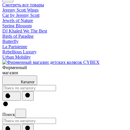
Смотреть все товары
Jeremy Scott Wings
Car by Jeremy Scott
Jewels of Nature
Spring Blossom
DJ Khaled We The Best
Birds of Paradise
Butterfly
La Parisienne
Rebellious Luxury
Urban Mobility
Фирменный
магазин
Каталог
Поиск