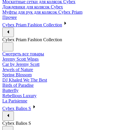
Москитные сетки для колясок Cybex
Дождевики для колясок Cybex
Муфты для рук для колясок Cybex Priam
Прочее
Cybex Priam Fashion Collection
Cybex Priam Fashion Collection
Смотреть все товары
Jeremy Scott Wings
Car by Jeremy Scott
Jewels of Nature
Spring Blossom
DJ Khaled We The Best
Birds of Paradise
Butterfly
Rebellious Luxury
La Parisienne
Cybex Balios S
Cybex Balios S