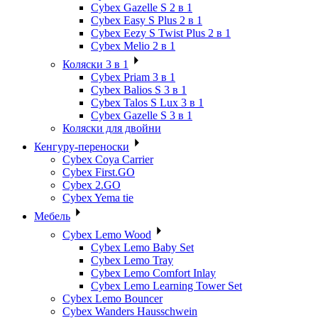
Cybex Gazelle S 2 в 1
Cybex Easy S Plus 2 в 1
Cybex Eezy S Twist Plus 2 в 1
Cybex Melio 2 в 1
Коляски 3 в 1
Cybex Priam 3 в 1
Cybex Balios S 3 в 1
Cybex Talos S Lux 3 в 1
Cybex Gazelle S 3 в 1
Коляски для двойни
Кенгуру-переноски
Cybex Coya Carrier
Cybex First.GO
Cybex 2.GO
Cybex Yema tie
Мебель
Cybex Lemo Wood
Cybex Lemo Baby Set
Cybex Lemo Tray
Cybex Lemo Comfort Inlay
Cybex Lemo Learning Tower Set
Cybex Lemo Bouncer
Cybex Wanders Hausschwein