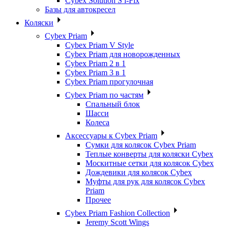
Cybex Solution S i-Fix
Базы для автокресел
Коляски
Cybex Priam
Cybex Priam V Style
Cybex Priam для новорожденных
Cybex Priam 2 в 1
Cybex Priam 3 в 1
Cybex Priam прогулочная
Cybex Priam по частям
Спальный блок
Шасси
Колеса
Аксессуары к Cybex Priam
Сумки для колясок Cybex Priam
Теплые конверты для коляски Cybex
Москитные сетки для колясок Cybex
Дождевики для колясок Cybex
Муфты для рук для колясок Cybex
Priam
Прочее
Cybex Priam Fashion Collection
Jeremy Scott Wings