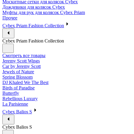
Москитные сетки для колясок Cybex
Дождевики для колясок Cybex
Муфты для рук для колясок Cybex Priam
Прочее
Cybex Priam Fashion Collection
Cybex Priam Fashion Collection
Смотреть все товары
Jeremy Scott Wings
Car by Jeremy Scott
Jewels of Nature
Spring Blossom
DJ Khaled We The Best
Birds of Paradise
Butterfly
Rebellious Luxury
La Parisienne
Cybex Balios S
Cybex Balios S