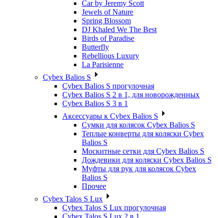
Car by Jeremy Scott
Jewels of Nature
Spring Blossom
DJ Khaled We The Best
Birds of Paradise
Butterfly
Rebellious Luxury
La Parisienne
Cybex Balios S
Cybex Balios S прогулочная
Cybex Balios S 2 в 1, для новорожденных
Cybex Balios S 3 в 1
Аксессуары к Cybex Balios S
Сумки для колясок Cybex Balios S
Теплые конверты для коляски Cybex
Balios S
Москитные сетки для Cybex Balios S
Дождевики для коляски Cybex Balios S
Муфты для рук для колясок Cybex
Balios S
Прочее
Cybex Talos S Lux
Cybex Talos S Lux прогулочная
Cybex Talos S Lux 2 в 1