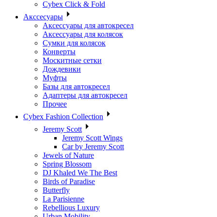
Cybex Click & Fold
Акссесуары
Аксессуары для автокресел
Аксессуары для колясок
Сумки для колясок
Конверты
Москитные сетки
Дождевики
Муфты
Базы для автокресел
Адаптеры для автокресел
Прочее
Cybex Fashion Collection
Jeremy Scott
Jeremy Scott Wings
Car by Jeremy Scott
Jewels of Nature
Spring Blossom
DJ Khaled We The Best
Birds of Paradise
Butterfly
La Parisienne
Rebellious Luxury
Urban Mobility