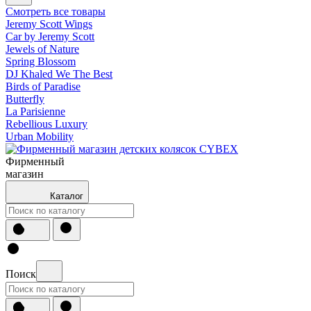
Смотреть все товары
Jeremy Scott Wings
Car by Jeremy Scott
Jewels of Nature
Spring Blossom
DJ Khaled We The Best
Birds of Paradise
Butterfly
La Parisienne
Rebellious Luxury
Urban Mobility
Фирменный
магазин
Каталог
Поиск