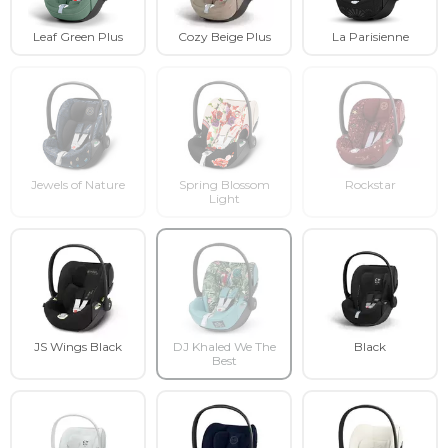
Leaf Green Plus
Cozy Beige Plus
La Parisienne
Jewels of Nature
Spring Blossom
Rockstar
Light
JS Wings Black
DJ Khaled We The
Black
Best