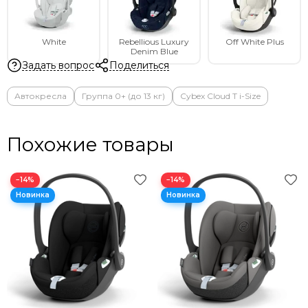
White
Rebellious Luxury
Off White Plus
Denim Blue
Задать вопрос
Поделиться
Автокресла
Группа 0+ (до 13 кг)
Cybex Cloud T i-Size
Похожие товары
−14%
−14%