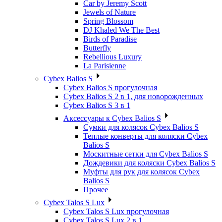
Car by Jeremy Scott
Jewels of Nature
Spring Blossom
DJ Khaled We The Best
Birds of Paradise
Butterfly
Rebellious Luxury
La Parisienne
Cybex Balios S
Cybex Balios S прогулочная
Cybex Balios S 2 в 1, для новорожденных
Cybex Balios S 3 в 1
Аксессуары к Cybex Balios S
Сумки для колясок Cybex Balios S
Теплые конверты для коляски Cybex
Balios S
Москитные сетки для Cybex Balios S
Дождевики для коляски Cybex Balios S
Муфты для рук для колясок Cybex
Balios S
Прочее
Cybex Talos S Lux
Cybex Talos S Lux прогулочная
Cybex Talos S Lux 2 в 1