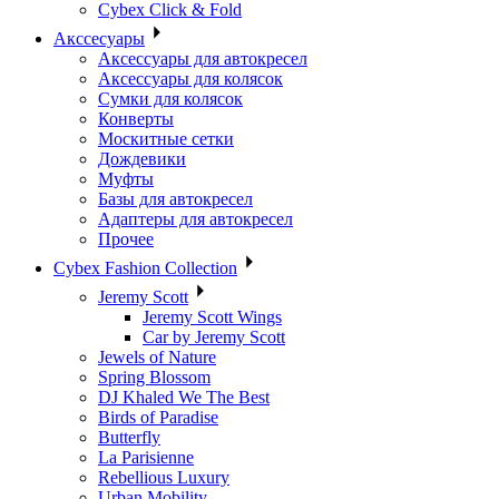
Cybex Click & Fold
Акссесуары
Аксессуары для автокресел
Аксессуары для колясок
Сумки для колясок
Конверты
Москитные сетки
Дождевики
Муфты
Базы для автокресел
Адаптеры для автокресел
Прочее
Cybex Fashion Collection
Jeremy Scott
Jeremy Scott Wings
Car by Jeremy Scott
Jewels of Nature
Spring Blossom
DJ Khaled We The Best
Birds of Paradise
Butterfly
La Parisienne
Rebellious Luxury
Urban Mobility