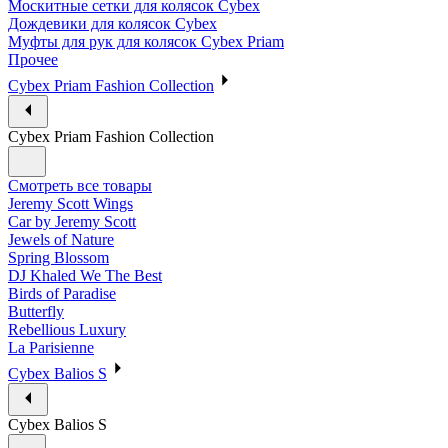
Москитные сетки для колясок Cybex
Дождевики для колясок Cybex
Муфты для рук для колясок Cybex Priam
Прочее
Cybex Priam Fashion Collection
Cybex Priam Fashion Collection
Смотреть все товары
Jeremy Scott Wings
Car by Jeremy Scott
Jewels of Nature
Spring Blossom
DJ Khaled We The Best
Birds of Paradise
Butterfly
Rebellious Luxury
La Parisienne
Cybex Balios S
Cybex Balios S