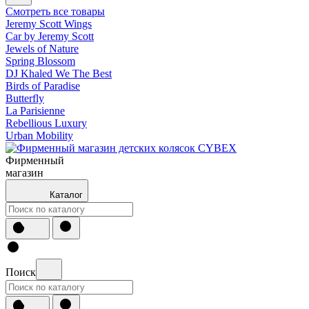
Смотреть все товары
Jeremy Scott Wings
Car by Jeremy Scott
Jewels of Nature
Spring Blossom
DJ Khaled We The Best
Birds of Paradise
Butterfly
La Parisienne
Rebellious Luxury
Urban Mobility
Фирменный
магазин
Каталог
Поиск