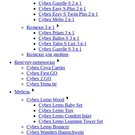
Cybex Gazelle S 2 в 1
Cybex Easy S Plus 2 в 1
Cybex Eezy S Twist Plus 2 в 1
Cybex Melio 2 в 1
Коляски 3 в 1
Cybex Priam 3 в 1
Cybex Balios S 3 в 1
Cybex Talos S Lux 3 в 1
Cybex Gazelle S 3 в 1
Коляски для двойни
Кенгуру-переноски
Cybex Coya Carrier
Cybex First.GO
Cybex 2.GO
Cybex Yema tie
Мебель
Cybex Lemo Wood
Cybex Lemo Baby Set
Cybex Lemo Tray
Cybex Lemo Comfort Inlay
Cybex Lemo Learning Tower Set
Cybex Lemo Bouncer
Cybex Wanders Hausschwein