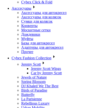
Cybex Click & Fold
Акссесуары
Аксессуары для автокресел
Аксессуары для колясок
Сумки для колясок
Конверты
Москитные сетки
Дождевики
Муфты
Базы для автокресел
Адаптеры для автокресел
Прочее
Cybex Fashion Collection
Jeremy Scott
Jeremy Scott Wings
Car by Jeremy Scott
Jewels of Nature
Spring Blossom
DJ Khaled We The Best
Birds of Paradise
Butterfly
La Parisienne
Rebellious Luxury
Urban Mobility