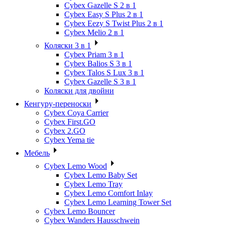
Cybex Gazelle S 2 в 1
Cybex Easy S Plus 2 в 1
Cybex Eezy S Twist Plus 2 в 1
Cybex Melio 2 в 1
Коляски 3 в 1
Cybex Priam 3 в 1
Cybex Balios S 3 в 1
Cybex Talos S Lux 3 в 1
Cybex Gazelle S 3 в 1
Коляски для двойни
Кенгуру-переноски
Cybex Coya Carrier
Cybex First.GO
Cybex 2.GO
Cybex Yema tie
Мебель
Cybex Lemo Wood
Cybex Lemo Baby Set
Cybex Lemo Tray
Cybex Lemo Comfort Inlay
Cybex Lemo Learning Tower Set
Cybex Lemo Bouncer
Cybex Wanders Hausschwein