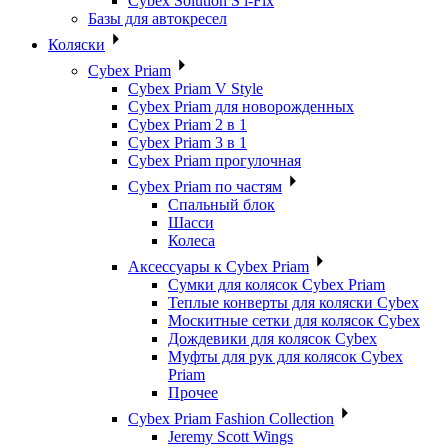
Cybex Solution S i-Fix
Базы для автокресел
Коляски
Cybex Priam
Cybex Priam V Style
Cybex Priam для новорожденных
Cybex Priam 2 в 1
Cybex Priam 3 в 1
Cybex Priam прогулочная
Cybex Priam по частям
Спальный блок
Шасси
Колеса
Аксессуары к Cybex Priam
Сумки для колясок Cybex Priam
Теплые конверты для коляски Cybex
Москитные сетки для колясок Cybex
Дождевики для колясок Cybex
Муфты для рук для колясок Cybex
Priam
Прочее
Cybex Priam Fashion Collection
Jeremy Scott Wings