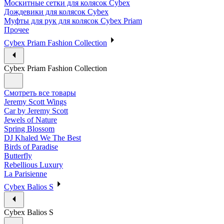
Москитные сетки для колясок Cybex
Дождевики для колясок Cybex
Муфты для рук для колясок Cybex Priam
Прочее
Cybex Priam Fashion Collection
Cybex Priam Fashion Collection
Смотреть все товары
Jeremy Scott Wings
Car by Jeremy Scott
Jewels of Nature
Spring Blossom
DJ Khaled We The Best
Birds of Paradise
Butterfly
Rebellious Luxury
La Parisienne
Cybex Balios S
Cybex Balios S