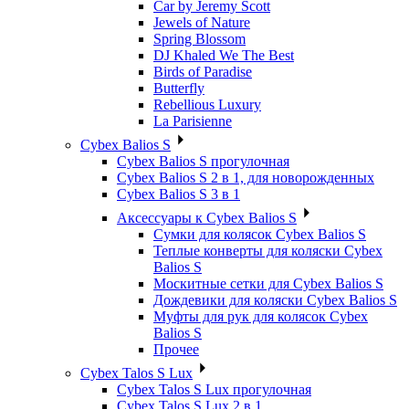
Car by Jeremy Scott
Jewels of Nature
Spring Blossom
DJ Khaled We The Best
Birds of Paradise
Butterfly
Rebellious Luxury
La Parisienne
Cybex Balios S
Cybex Balios S прогулочная
Cybex Balios S 2 в 1, для новорожденных
Cybex Balios S 3 в 1
Аксессуары к Cybex Balios S
Сумки для колясок Cybex Balios S
Теплые конверты для коляски Cybex
Balios S
Москитные сетки для Cybex Balios S
Дождевики для коляски Cybex Balios S
Муфты для рук для колясок Cybex
Balios S
Прочее
Cybex Talos S Lux
Cybex Talos S Lux прогулочная
Cybex Talos S Lux 2 в 1