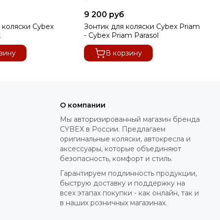
9 200 руб
9 
 коляски Cybex
Зонтик для коляски Cybex Priam
Зо
k
- Cybex Priam Parasol
FE
зину
В корзину
О компании
Мы авторизированный магазин бренда
CYBEX в России. Предлагаем
оригинальные коляски, автокресла и
аксессуары, которые объединяют
безопасность, комфорт и стиль.
Гарантируем подлинность продукции,
быструю доставку и поддержку на
всех этапах покупки - как онлайн, так и
в наших розничных магазинах.