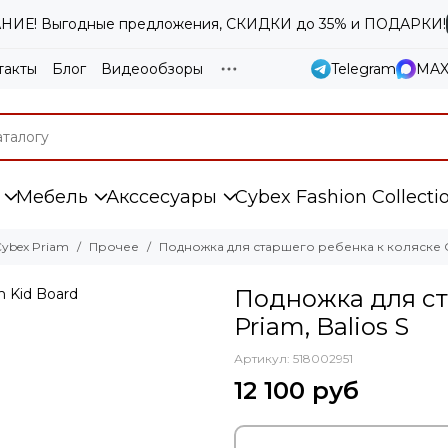
ИЕ! Выгодные предложения, СКИДКИ до 35% и ПОДАРКИ!
такты
Блог
Видеообзоры
Telegram
MA
Мебель
Акссесуары
Cybex Fashion Collecti
ybex Priam
Прочее
Подножка для старшего ребенка к коляске Cy
Подножка для ст
Priam, Balios S
Артикул:
518002951
12 100 руб