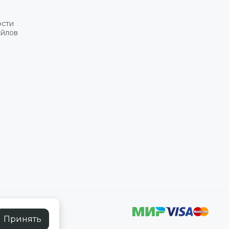
ости
айлов
Принять