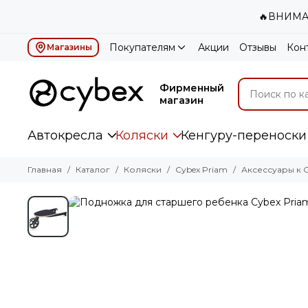
🔥ВНИМАН
Покупателям
Акции
Отзывы
Кон
Магазины
Фирменный
магазин
Автокресла
Коляски
Кенгуру-переноски
Главная
Каталог
Коляски
Cybex Priam
Аксессуары к C