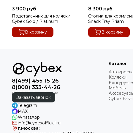
3 900 руб
8 300 руб
Подстаканник для коляски
Столик для кормлен
Cybex Gold / Platinum
Snack Tray Priam
В корзину
В корзину
Каталог
Автокресл
Коляски
8(499) 455-15-26
Кенгуру-п
8(800) 333-44-26
Мебель
Акссесуар
Заказать звонок
Cybex Fashi
Telegram
MAX
WhatsApp
info@cybexofficial.ru
г.Москва: