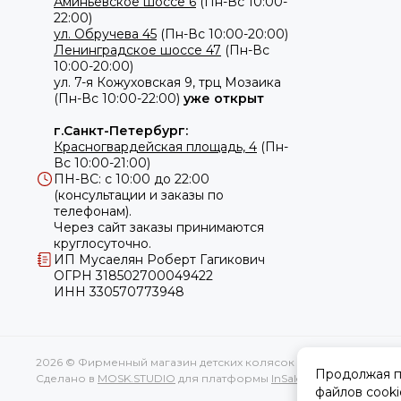
Аминьевское шоссе 6
(Пн-Вс 10:00-
22:00)
ул. Обручева 45
(Пн-Вс 10:00-20:00)
Ленинградское шоссе 47
(Пн-Вс
10:00-20:00)
ул.
7-я Кожуховская 9, трц Мозаика
(Пн-Вс 10:00-22:00)
уже открыт
г.Санкт-Петербург:
Красногвардейская площадь, 4
(Пн-
Вс 10:00-21:00)
ПН-ВС: с 10:00 до 22:00
(консультации и заказы по
телефонам).
Через сайт заказы принимаются
круглосуточно.
ИП Мусаелян Роберт Гагикович
ОГРН 318502700049422
ИНН 330570773948
2026 © Фирменный магазин детских колясок CYBEX.
Карта сайт
Продолжая пр
Сделано в
MOSK.STUDIO
для платформы
InSales
файлов cooki