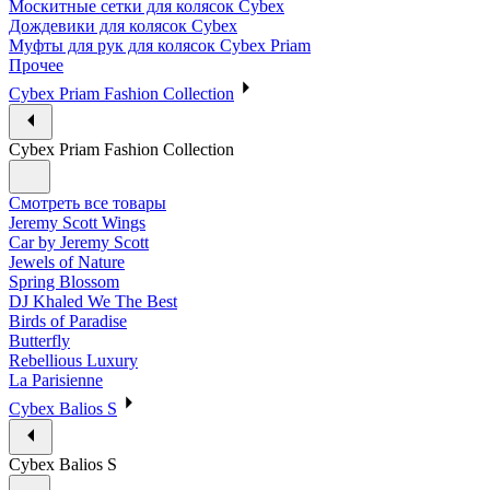
Москитные сетки для колясок Cybex
Дождевики для колясок Cybex
Муфты для рук для колясок Cybex Priam
Прочее
Cybex Priam Fashion Collection
Cybex Priam Fashion Collection
Смотреть все товары
Jeremy Scott Wings
Car by Jeremy Scott
Jewels of Nature
Spring Blossom
DJ Khaled We The Best
Birds of Paradise
Butterfly
Rebellious Luxury
La Parisienne
Cybex Balios S
Cybex Balios S