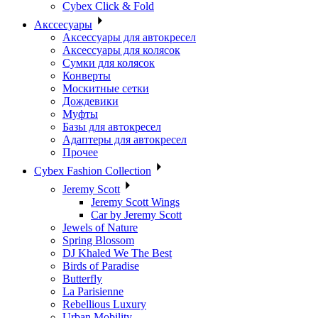
Cybex Click & Fold
Акссесуары
Аксессуары для автокресел
Аксессуары для колясок
Сумки для колясок
Конверты
Москитные сетки
Дождевики
Муфты
Базы для автокресел
Адаптеры для автокресел
Прочее
Cybex Fashion Collection
Jeremy Scott
Jeremy Scott Wings
Car by Jeremy Scott
Jewels of Nature
Spring Blossom
DJ Khaled We The Best
Birds of Paradise
Butterfly
La Parisienne
Rebellious Luxury
Urban Mobility