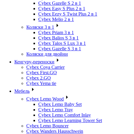
Cybex Gazelle S 2 в 1
Cybex Easy S Plus 2 в 1
Cybex Eezy S Twist Plus 2 в 1
Cybex Melio 2 в 1
Коляски 3 в 1
Cybex Priam 3 в 1
Cybex Balios S 3 в 1
Cybex Talos S Lux 3 в 1
Cybex Gazelle S 3 в 1
Коляски для двойни
Кенгуру-переноски
Cybex Coya Carrier
Cybex First.GO
Cybex 2.GO
Cybex Yema tie
Мебель
Cybex Lemo Wood
Cybex Lemo Baby Set
Cybex Lemo Tray
Cybex Lemo Comfort Inlay
Cybex Lemo Learning Tower Set
Cybex Lemo Bouncer
Cybex Wanders Hausschwein