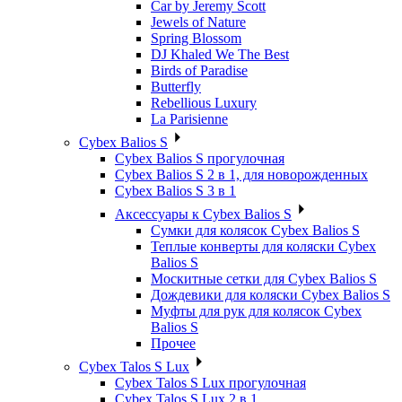
Car by Jeremy Scott
Jewels of Nature
Spring Blossom
DJ Khaled We The Best
Birds of Paradise
Butterfly
Rebellious Luxury
La Parisienne
Cybex Balios S
Cybex Balios S прогулочная
Cybex Balios S 2 в 1, для новорожденных
Cybex Balios S 3 в 1
Аксессуары к Cybex Balios S
Сумки для колясок Cybex Balios S
Теплые конверты для коляски Cybex
Balios S
Москитные сетки для Cybex Balios S
Дождевики для коляски Cybex Balios S
Муфты для рук для колясок Cybex
Balios S
Прочее
Cybex Talos S Lux
Cybex Talos S Lux прогулочная
Cybex Talos S Lux 2 в 1