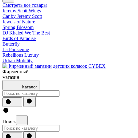
Смотреть все товары
Jeremy Scott Wings
Car by Jeremy Scott
Jewels of Nature
Spring Blossom
DJ Khaled We The Best
Birds of Paradise
Butterfly
La Parisienne
Rebellious Luxury
Urban Mobility
Фирменный
магазин
Каталог
Поиск