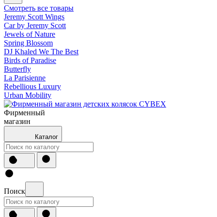
Смотреть все товары
Jeremy Scott Wings
Car by Jeremy Scott
Jewels of Nature
Spring Blossom
DJ Khaled We The Best
Birds of Paradise
Butterfly
La Parisienne
Rebellious Luxury
Urban Mobility
Фирменный
магазин
Каталог
Поиск