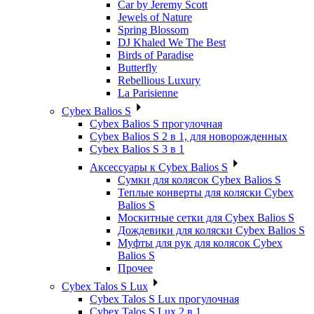
Car by Jeremy Scott
Jewels of Nature
Spring Blossom
DJ Khaled We The Best
Birds of Paradise
Butterfly
Rebellious Luxury
La Parisienne
Cybex Balios S
Cybex Balios S прогулочная
Cybex Balios S 2 в 1, для новорожденных
Cybex Balios S 3 в 1
Аксессуары к Cybex Balios S
Сумки для колясок Cybex Balios S
Теплые конверты для коляски Cybex
Balios S
Москитные сетки для Cybex Balios S
Дождевики для коляски Cybex Balios S
Муфты для рук для колясок Cybex
Balios S
Прочее
Cybex Talos S Lux
Cybex Talos S Lux прогулочная
Cybex Talos S Lux 2 в 1