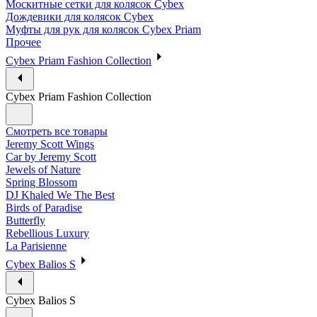
Москитные сетки для колясок Cybex
Дождевики для колясок Cybex
Муфты для рук для колясок Cybex Priam
Прочее
Cybex Priam Fashion Collection
Cybex Priam Fashion Collection
Смотреть все товары
Jeremy Scott Wings
Car by Jeremy Scott
Jewels of Nature
Spring Blossom
DJ Khaled We The Best
Birds of Paradise
Butterfly
Rebellious Luxury
La Parisienne
Cybex Balios S
Cybex Balios S