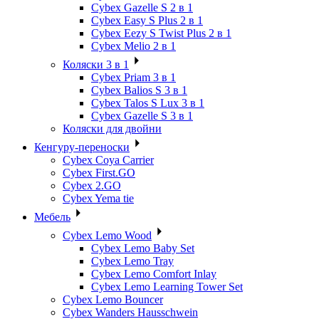
Cybex Gazelle S 2 в 1
Cybex Easy S Plus 2 в 1
Cybex Eezy S Twist Plus 2 в 1
Cybex Melio 2 в 1
Коляски 3 в 1
Cybex Priam 3 в 1
Cybex Balios S 3 в 1
Cybex Talos S Lux 3 в 1
Cybex Gazelle S 3 в 1
Коляски для двойни
Кенгуру-переноски
Cybex Coya Carrier
Cybex First.GO
Cybex 2.GO
Cybex Yema tie
Мебель
Cybex Lemo Wood
Cybex Lemo Baby Set
Cybex Lemo Tray
Cybex Lemo Comfort Inlay
Cybex Lemo Learning Tower Set
Cybex Lemo Bouncer
Cybex Wanders Hausschwein