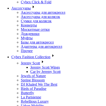
Cybex Click & Fold
Акссесуары
Аксессуары для автокресел
Аксессуары для колясок
Сумки для колясок
Конверты
Москитные сетки
Дождевики
Муфты
Базы для автокресел
Адаптеры для автокресел
Прочее
Cybex Fashion Collection
Jeremy Scott
Jeremy Scott Wings
Car by Jeremy Scott
Jewels of Nature
Spring Blossom
DJ Khaled We The Best
Birds of Paradise
Butterfly
La Parisienne
Rebellious Luxury
Urban Mobility