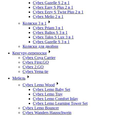
Cybex Gazelle S 2 в 1
Cybex Easy S Plus 2 в 1
Cybex Eezy S Twist Plus 2 в 1
Cybex Melio 2 в 1
Коляски 3 в 1
Cybex Priam 3 в 1
Cybex Balios S 3 в 1
Cybex Talos S Lux 3 в 1
Cybex Gazelle S 3 в 1
Коляски для двойни
Кенгуру-переноски
Cybex Coya Carrier
Cybex First.GO
Cybex 2.GO
Cybex Yema tie
Мебель
Cybex Lemo Wood
Cybex Lemo Baby Set
Cybex Lemo Tray
Cybex Lemo Comfort Inlay
Cybex Lemo Learning Tower Set
Cybex Lemo Bouncer
Cybex Wanders Hausschwein