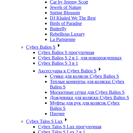
Car by Jeremy Scott
Jewels of Nature
Spring Blossom
DJ Khaled We The Best
Birds of Paradise
Butterfly
Rebellious Luxury
La Parisienne
Cybex Balios S
Cybex Balios S прогулочная
Cybex Balios S 2 в 1, для новорожденных
Cybex Balios S 3 в 1
Аксессуары к Cybex Balios S
Сумки для колясок Cybex Balios S
Теплые конверты для коляски Cybex
Balios S
Москитные сетки для Cybex Balios S
Дождевики для коляски Cybex Balios S
Муфты для рук для колясок Cybex
Balios S
Прочее
Cybex Talos S Lux
Cybex Talos S Lux прогулочная
Cybex Talos S Lux 2 в 1