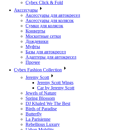
Cybex Click & Fold
Акссесуары
Аксессуары для автокресел
Аксессуары для колясок
Сумки для колясок
Конверты
Москитные сетки
Дождевики
Муфты
Базы для автокресел
Адаптеры для автокресел
Прочее
Cybex Fashion Collection
Jeremy Scott
Jeremy Scott Wings
Car by Jeremy Scott
Jewels of Nature
Spring Blossom
DJ Khaled We The Best
Birds of Paradise
Butterfly
La Parisienne
Rebellious Luxury
Urban Mobility