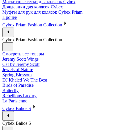
Москитные сетки для колясок Cybex
Дождевики для колясок Cybex
Муфты для рук для колясок Cybex Priam
Прочее
Cybex Priam Fashion Collection
Cybex Priam Fashion Collection
Смотреть все товары
Jeremy Scott Wings
Car by Jeremy Scott
Jewels of Nature
Spring Blossom
DJ Khaled We The Best
Birds of Paradise
Butterfly
Rebellious Luxury
La Parisienne
Cybex Balios S
Cybex Balios S