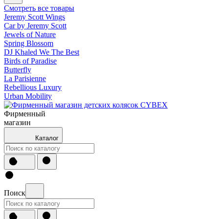
Смотреть все товары
Jeremy Scott Wings
Car by Jeremy Scott
Jewels of Nature
Spring Blossom
DJ Khaled We The Best
Birds of Paradise
Butterfly
La Parisienne
Rebellious Luxury
Urban Mobility
Фирменный
магазин
Каталог
Поиск